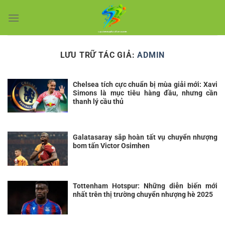
Bỏ
qua
nội
dung
LƯU TRỮ TÁC GIẢ:
ADMIN
Chelsea tích cực chuẩn bị mùa giải mới: Xavi
Simons là mục tiêu hàng đầu, nhưng cần
thanh lý cầu thủ
Galatasaray sắp hoàn tất vụ chuyển nhượng
bom tấn Victor Osimhen
Tottenham Hotspur: Những diễn biến mới
nhất trên thị trường chuyển nhượng hè 2025