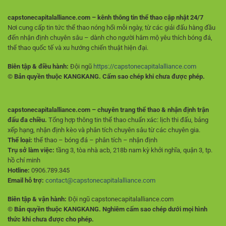
capstonecapitalalliance.com – kênh thông tin thể thao cập nhật 24/7
Nơi cung cấp tin tức thể thao nóng hổi mỗi ngày, từ các giải đấu hàng đầu
đến nhận định chuyên sâu – dành cho người hâm mộ yêu thích bóng đá,
thể thao quốc tế và xu hướng chiến thuật hiện đại.
Biên tập & điều hành:
Đội ngũ
https://capstonecapitalalliance.com
© Bản quyền thuộc KANGKANG. Cấm sao chép khi chưa được phép.
capstonecapitalalliance.com – chuyên trang thể thao & nhận định trận
đấu đa chiều.
Tổng hợp thông tin thể thao chuẩn xác: lịch thi đấu, bảng
xếp hạng, nhận định kèo và phân tích chuyên sâu từ các chuyên gia.
Thể loại:
thể thao – bóng đá – phân tích – nhận định
Trụ sở làm việc:
tầng 3, tòa nhà acb, 218b nam kỳ khởi nghĩa, quận 3, tp.
hồ chí minh
Hotline:
0906.789.345
Email hỗ trợ:
contact@capstonecapitalalliance.com
Biên tập & vận hành:
Đội ngũ capstonecapitalalliance.com
© Bản quyền thuộc KANGKANG. Nghiêm cấm sao chép dưới mọi hình
thức khi chưa được cho phép.