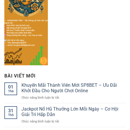
BÀI VIẾT MỚI
Khuyến Mãi Thành Viên Mới SP8BET – Ưu Đãi
01
Khởi Đầu Cho Người Chơi Online
Th6
ở
Chức năng bình luận bị tắt
Khuyến
Mãi
Jackpot Nổ Hũ Thưởng Lớn Mỗi Ngày – Cơ Hội
31
Thành
Giải Trí Hấp Dẫn
Th5
Viên
ở
Chức năng bình luận bị tắt
Mới
Jackpot
SP8BET