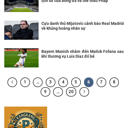
lịch sử của bóng đá và thể thao Pháp
Cựu danh thủ Mijatovic cảnh báo Real Madrid
về khủng hoảng nhân sự
Bayern Munich nhắm đến Malick Fofana sau
khi thương vụ Luis Diaz đổ bể
1
…
3
4
5
6
7
8
9
…
20