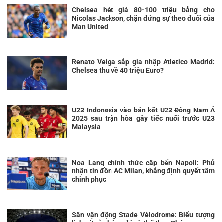
Chelsea hét giá 80-100 triệu bảng cho
Nicolas Jackson, chặn đứng sự theo đuổi của
Man United
Renato Veiga sắp gia nhập Atletico Madrid:
Chelsea thu về 40 triệu Euro?
U23 Indonesia vào bán kết U23 Đông Nam Á
2025 sau trận hòa gây tiếc nuối trước U23
Malaysia
Noa Lang chính thức cập bến Napoli: Phủ
nhận tin đồn AC Milan, khẳng định quyết tâm
chinh phục
Sân vận động Stade Vélodrome: Biểu tượng