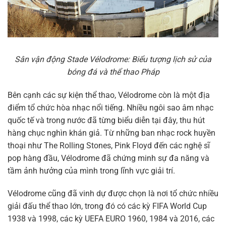
Sân vận động Stade Vélodrome: Biểu tượng lịch sử của
bóng đá và thể thao Pháp
Bên cạnh các sự kiện thể thao, Vélodrome còn là một địa
điểm tổ chức hòa nhạc nổi tiếng. Nhiều ngôi sao âm nhạc
quốc tế và trong nước đã từng biểu diễn tại đây, thu hút
hàng chục nghìn khán giả. Từ những ban nhạc rock huyền
thoại như The Rolling Stones, Pink Floyd đến các nghệ sĩ
pop hàng đầu, Vélodrome đã chứng minh sự đa năng và
tầm ảnh hưởng của mình trong lĩnh vực giải trí.
Vélodrome cũng đã vinh dự được chọn là nơi tổ chức nhiều
giải đấu thể thao lớn, trong đó có các kỳ FIFA World Cup
1938 và 1998, các kỳ UEFA EURO 1960, 1984 và 2016, các