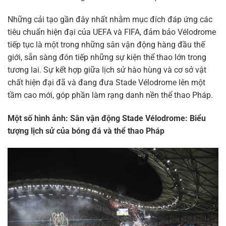
Những cải tạo gần đây nhất nhằm mục đích đáp ứng các
tiêu chuẩn hiện đại của UEFA và FIFA, đảm bảo Vélodrome
tiếp tục là một trong những sân vận động hàng đầu thế
giới, sẵn sàng đón tiếp những sự kiện thể thao lớn trong
tương lai. Sự kết hợp giữa lịch sử hào hùng và cơ sở vật
chất hiện đại đã và đang đưa Stade Vélodrome lên một
tầm cao mới, góp phần làm rạng danh nền thể thao Pháp.
Một số hình ảnh: Sân vận động Stade Vélodrome: Biểu
tượng lịch sử của bóng đá và thể thao Pháp