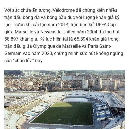
Với sức chứa ấn tượng, Vélodrome đã chứng kiến nhiều
trận đấu bóng đá và bóng bầu dục với lượng khán giả kỷ
lục. Trước khi cải tạo năm 2014, trận bán kết UEFA Cup
giữa Marseille và Newcastle United năm 2004 đã thu hút
58.897 khán giả. Kỷ lục hiện tại là 65.894 khán giả trong
trận đấu giữa Olympique de Marseille và Paris Saint-
Germain vào năm 2023, chứng minh sức hút không ngừng
của “chảo lửa” này.