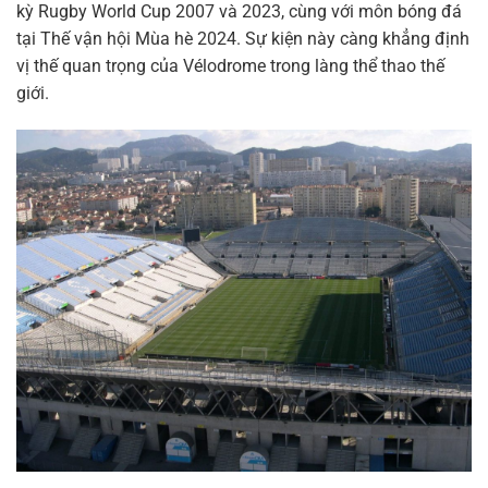
kỳ Rugby World Cup 2007 và 2023, cùng với môn bóng đá
tại Thế vận hội Mùa hè 2024. Sự kiện này càng khẳng định
vị thế quan trọng của Vélodrome trong làng thể thao thế
giới.