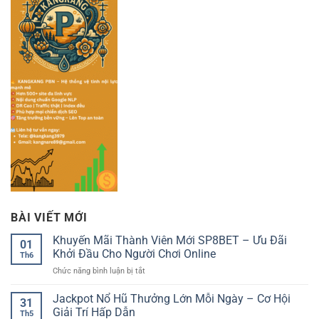
BÀI VIẾT MỚI
Khuyến Mãi Thành Viên Mới SP8BET – Ưu Đãi
01
Khởi Đầu Cho Người Chơi Online
Th6
ở
Chức năng bình luận bị tắt
Khuyến
Mãi
Jackpot Nổ Hũ Thưởng Lớn Mỗi Ngày – Cơ Hội
31
Thành
Giải Trí Hấp Dẫn
Th5
Viên