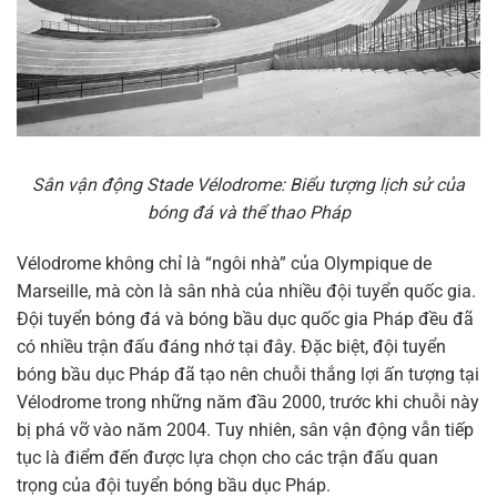
Sân vận động Stade Vélodrome: Biểu tượng lịch sử của
bóng đá và thể thao Pháp
Vélodrome không chỉ là “ngôi nhà” của Olympique de
Marseille, mà còn là sân nhà của nhiều đội tuyển quốc gia.
Đội tuyển bóng đá và bóng bầu dục quốc gia Pháp đều đã
có nhiều trận đấu đáng nhớ tại đây. Đặc biệt, đội tuyển
bóng bầu dục Pháp đã tạo nên chuỗi thắng lợi ấn tượng tại
Vélodrome trong những năm đầu 2000, trước khi chuỗi này
bị phá vỡ vào năm 2004. Tuy nhiên, sân vận động vẫn tiếp
tục là điểm đến được lựa chọn cho các trận đấu quan
trọng của đội tuyển bóng bầu dục Pháp.