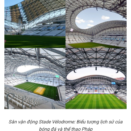
Sân vận động Stade Vélodrome: Biểu tượng lịch sử của
bóng đá và thể thao Pháp