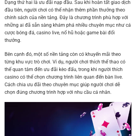
Dạng thứ hai là ưu đãi nạp đầu. Sau khi hoàn tất giao dịch
đầu tiên, người chơi có thể nhận thêm phần thưởng theo
chính sách của nền tảng. Đây là chương trình phù hợp với
những ai đã sẵn sàng khám phá nhiều chuyên mục như cá
cược bóng đá, casino live, nổ hũ hoặc game bài đổi
thưởng.
Bên cạnh đó, một số nền tảng còn có khuyến mãi theo
từng khu vực trò chơi. Ví dụ, người chơi thích thể thao có
thể quan tâm đến ưu đãi kèo đấu, trong khi người thích
casino có thể chọn chương trình liên quan đến bàn live.
Cách chia ưu đãi theo chuyên mục giúp người chơi dễ
chọn đúng chương trình hợp với nhu cầu cá nhân.