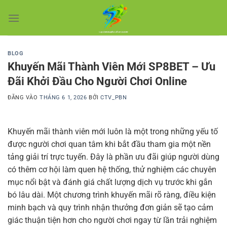
Bỏ
qua
nội
dung
BLOG
Khuyến Mãi Thành Viên Mới SP8BET – Ưu
Đãi Khởi Đầu Cho Người Chơi Online
ĐĂNG VÀO
THÁNG 6 1, 2026
BỞI
CTV_PBN
Khuyến mãi thành viên mới luôn là một trong những yếu tố
được người chơi quan tâm khi bắt đầu tham gia một nền
tảng giải trí trực tuyến. Đây là phần ưu đãi giúp người dùng
có thêm cơ hội làm quen hệ thống, thử nghiệm các chuyên
mục nổi bật và đánh giá chất lượng dịch vụ trước khi gắn
bó lâu dài. Một chương trình khuyến mãi rõ ràng, điều kiện
minh bạch và quy trình nhận thưởng đơn giản sẽ tạo cảm
giác thuận tiện hơn cho người chơi ngay từ lần trải nghiệm