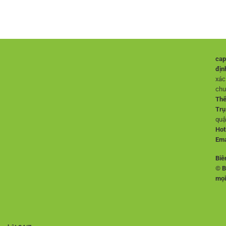
cap
địn
xác
chu
Thể
Trụ
quậ
Hot
Ema
Biê
© B
mọi