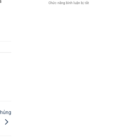
à
Chơi
ở
Chức năng bình luận bị tắt
Hướng
Kèo
Dẫn
Thể
Phân
Thao
Tích
Điện
Kèo
Tử
Cúp
–
C1
Cách
Hiệu
Theo
Quả
Dõi
Cho
Tỷ
Người
Lệ
Mới
Và
Phân
Tích
Trận
Đấu
khủng
ự