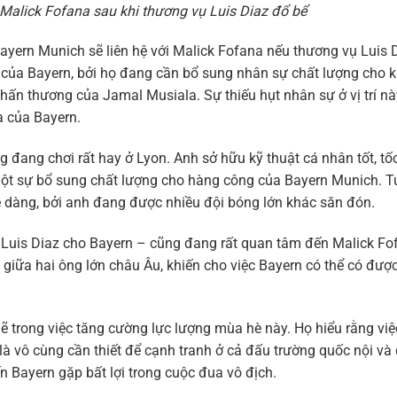
alick Fofana sau khi thương vụ Luis Diaz đổ bể
ayern Munich sẽ liên hệ với Malick Fofana nếu thương vụ Luis 
ý của Bayern, bởi họ đang cần bổ sung nhân sự chất lượng cho 
chấn thương của Jamal Musiala. Sự thiếu hụt nhân sự ở vị trí nà
a của Bayern.
g đang chơi rất hay ở Lyon. Anh sở hữu kỹ thuật cá nhân tốt, tố
 một sự bổ sung chất lượng cho hàng công của Bayern Munich. T
ễ dàng, bởi anh đang được nhiều đội bóng lớn khác săn đón.
n Luis Diaz cho Bayern – cũng đang rất quan tâm đến Malick Fo
 giữa hai ông lớn châu Âu, khiến cho việc Bayern có thể có đượ
 trong việc tăng cường lực lượng mùa hè này. Họ hiểu rằng việ
à vô cùng cần thiết để cạnh tranh ở cả đấu trường quốc nội và
iến Bayern gặp bất lợi trong cuộc đua vô địch.