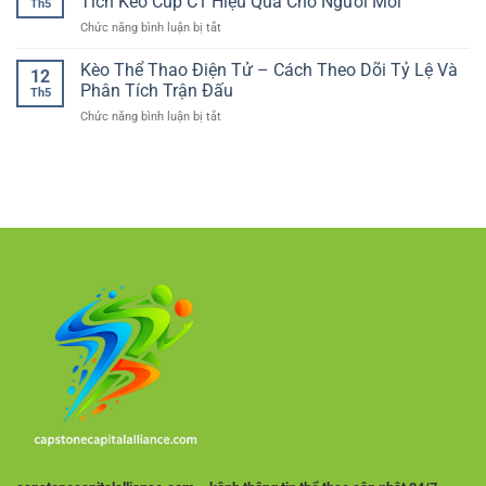
Tích Kèo Cúp C1 Hiệu Quả Cho Người Mới
Th5
Kèo
trí
ở
Chức năng bình luận bị tắt
Tiện
tiện
Cá
Lợi:
lợi
Cược
Kèo Thể Thao Điện Tử – Cách Theo Dõi Tỷ Lệ Và
Hướng
trong
12
Champions
Dẫn
Phân Tích Trận Đấu
tầm
Th5
League
Giao
tay
ở
Chức năng bình luận bị tắt
–
Dịch
Kèo
Hướng
Nhanh
Thể
Dẫn
Cho
Thao
Phân
Người
Điện
Tích
Chơi
Tử
Kèo
–
Cúp
Cách
C1
Theo
Hiệu
Dõi
Quả
Tỷ
Cho
Lệ
Người
Và
Mới
Phân
Tích
Trận
Đấu