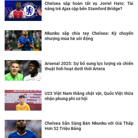
Chelsea sắp hoàn tất vụ Jorrel Hato: Tài
năng trẻ Ajax cập bến Stamford Bridge?
Nkunku sắp chia tay Chelsea: Kỳ chuyển
nhượng mùa hè sôi động
Arsenal 2025: Sự bổ sung lực lượng và chiến
thuật linh hoạt dưới thời Arteta
U23 Việt Nam thắng chật vật, Quốc Việt thừa
nhận phung phí cơ hội
Chelsea Sẵn Sàng Bán Nkunku với Giá Thấp
Hơn 52 Triệu Bảng