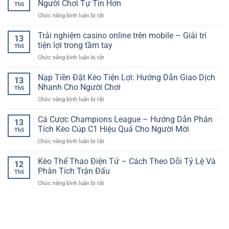
Xu
Người Chơi Tự Tin Hơn
Kim
Đại
Th5
nhanh
Hướng
Tự
ở
Chức năng bình luận bị tắt
trên
Giải
Tháp
Kinh
điện
Trí
Huyền
Nghiệm
Trải nghiệm casino online trên mobile – Giải trí
thoại
Hiện
13
Bí
Chọn
–
tiện lợi trong tầm tay
Đại
Th5
Kèo
Trải
Trên
ở
Chức năng bình luận bị tắt
Thể
nghiệm
Nền
Trải
Thao
giải
Tảng
nghiệm
Nạp Tiền Đặt Kèo Tiện Lợi: Hướng Dẫn Giao Dịch
RR88
trí
13
Số
casino
Giúp
Nhanh Cho Người Chơi
tiện
Th5
online
Người
lợi
ở
Chức năng bình luận bị tắt
trên
Chơi
mọi
Nạp
mobile
Tự
lúc
Tiền
Cá Cược Champions League – Hướng Dẫn Phân
–
Tin
13
Đặt
Giải
Tích Kèo Cúp C1 Hiệu Quả Cho Người Mới
Hơn
Th5
Kèo
trí
ở
Chức năng bình luận bị tắt
Tiện
tiện
Cá
Lợi:
lợi
Cược
Kèo Thể Thao Điện Tử – Cách Theo Dõi Tỷ Lệ Và
Hướng
trong
12
Champions
Dẫn
Phân Tích Trận Đấu
tầm
Th5
League
Giao
tay
ở
Chức năng bình luận bị tắt
–
Dịch
Kèo
Hướng
Nhanh
Thể
Dẫn
Cho
Thao
Phân
Người
Điện
Tích
Chơi
Tử
Kèo