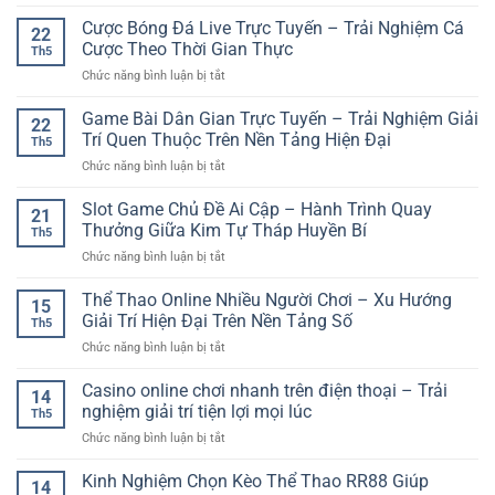
Xem
Bài
Và
Đá
Cược Bóng Đá Live Trực Tuyến – Trải Nghiệm Cá
Online
Kinh
22
Gà
GG88
Cược Theo Thời Gian Thực
Nghiệm
Th5
Online
–
Chọn
ở
Chức năng bình luận bị tắt
Kịch
Bước
Trận
Cược
Tính
Đầu
Hợp
Bóng
Game Bài Dân Gian Trực Tuyến – Trải Nghiệm Giải
–
Để
22
Lý
Đá
Trải
Trí Quen Thuộc Trên Nền Tảng Hiện Đại
Trải
Th5
Live
Nghiệm
Nghiệm
ở
Chức năng bình luận bị tắt
Trực
Giải
Giải
Game
Tuyến
Trí
Trí
Bài
Slot Game Chủ Đề Ai Cập – Hành Trình Quay
–
Tốc
21
Trực
Dân
Trải
Thưởng Giữa Kim Tự Tháp Huyền Bí
Độ
Tuyến
Th5
Gian
Nghiệm
Cao
ở
Chức năng bình luận bị tắt
Trực
Cá
Trên
Slot
Tuyến
Cược
Nền
Game
Thể Thao Online Nhiều Người Chơi – Xu Hướng
–
Theo
15
Tảng
Chủ
Trải
Giải Trí Hiện Đại Trên Nền Tảng Số
Thời
Số
Th5
Đề
Nghiệm
Gian
ở
Chức năng bình luận bị tắt
Ai
Giải
Thực
Thể
Cập
Trí
Thao
Casino online chơi nhanh trên điện thoại – Trải
–
Quen
14
Online
Hành
nghiệm giải trí tiện lợi mọi lúc
Thuộc
Th5
Nhiều
Trình
Trên
ở
Chức năng bình luận bị tắt
Người
Quay
Nền
Casino
Chơi
Thưởng
Tảng
online
Kinh Nghiệm Chọn Kèo Thể Thao RR88 Giúp
–
Giữa
14
Hiện
chơi