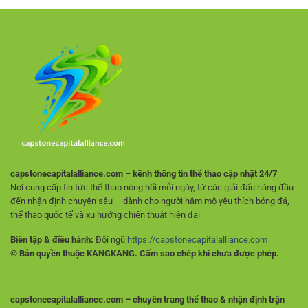
–
Cúp
Cách
C1
Theo
Hiệu
Dõi
Quả
Tỷ
Cho
Lệ
Người
Và
Mới
Phân
Tích
Trận
Đấu
capstonecapitalalliance.com – kênh thông tin thể thao cập nhật 24/7
Nơi cung cấp tin tức thể thao nóng hổi mỗi ngày, từ các giải đấu hàng đầu
đến nhận định chuyên sâu – dành cho người hâm mộ yêu thích bóng đá,
thể thao quốc tế và xu hướng chiến thuật hiện đại.
Biên tập & điều hành:
Đội ngũ
https://capstonecapitalalliance.com
© Bản quyền thuộc KANGKANG. Cấm sao chép khi chưa được phép.
capstonecapitalalliance.com – chuyên trang thể thao & nhận định trận