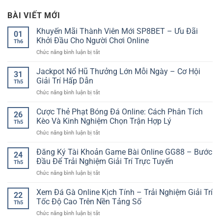
BÀI VIẾT MỚI
Khuyến Mãi Thành Viên Mới SP8BET – Ưu Đãi
01
Khởi Đầu Cho Người Chơi Online
Th6
ở
Chức năng bình luận bị tắt
Khuyến
Mãi
Jackpot Nổ Hũ Thưởng Lớn Mỗi Ngày – Cơ Hội
31
Thành
Giải Trí Hấp Dẫn
Th5
Viên
ở
Chức năng bình luận bị tắt
Mới
Jackpot
SP8BET
Nổ
Cược Thẻ Phạt Bóng Đá Online: Cách Phân Tích
–
26
Hũ
Ưu
Kèo Và Kinh Nghiệm Chọn Trận Hợp Lý
Th5
Thưởng
Đãi
ở
Chức năng bình luận bị tắt
Lớn
Khởi
Cược
Mỗi
Đầu
Thẻ
Đăng Ký Tài Khoản Game Bài Online GG88 – Bước
Ngày
Cho
24
Phạt
–
Đầu Để Trải Nghiệm Giải Trí Trực Tuyến
Người
Th5
Bóng
Cơ
Chơi
ở
Chức năng bình luận bị tắt
Đá
Hội
Online
Đăng
Online:
Giải
Ký
Xem Đá Gà Online Kịch Tính – Trải Nghiệm Giải Trí
Cách
Trí
22
Tài
Phân
Tốc Độ Cao Trên Nền Tảng Số
Hấp
Th5
Khoản
Tích
Dẫn
ở
Chức năng bình luận bị tắt
Game
Kèo