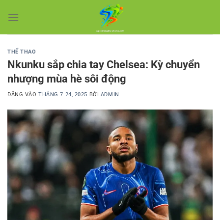
Bỏ
qua
nội
dung
THỂ THAO
Nkunku sắp chia tay Chelsea: Kỳ chuyển
nhượng mùa hè sôi động
ĐĂNG VÀO
THÁNG 7 24, 2025
BỞI
ADMIN