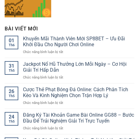
BÀI VIẾT MỚI
Khuyến Mãi Thành Viên Mới SP8BET – Ưu Đãi
01
Khởi Đầu Cho Người Chơi Online
Th6
ở
Chức năng bình luận bị tắt
Khuyến
Mãi
Jackpot Nổ Hũ Thưởng Lớn Mỗi Ngày – Cơ Hội
31
Thành
Giải Trí Hấp Dẫn
Th5
Viên
ở
Chức năng bình luận bị tắt
Mới
Jackpot
SP8BET
Nổ
Cược Thẻ Phạt Bóng Đá Online: Cách Phân Tích
–
26
Hũ
Ưu
Kèo Và Kinh Nghiệm Chọn Trận Hợp Lý
Th5
Thưởng
Đãi
ở
Chức năng bình luận bị tắt
Lớn
Khởi
Cược
Mỗi
Đầu
Thẻ
Đăng Ký Tài Khoản Game Bài Online GG88 – Bước
Ngày
Cho
24
Phạt
–
Đầu Để Trải Nghiệm Giải Trí Trực Tuyến
Người
Th5
Bóng
Cơ
Chơi
ở
Chức năng bình luận bị tắt
Đá
Hội
Online
Đăng
Online:
Giải
Ký