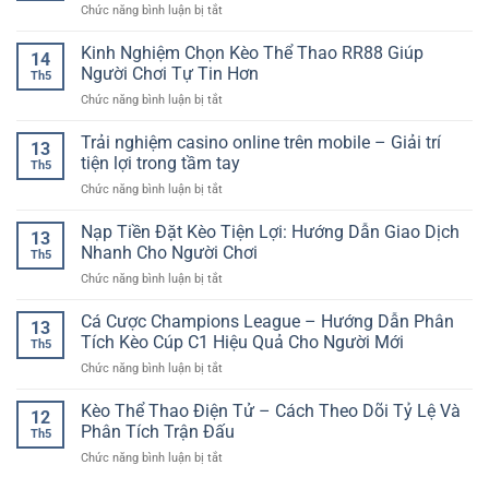
Trên
ở
Chức năng bình luận bị tắt
Người
Quay
Nền
Casino
Chơi
Thưởng
Tảng
online
Kinh Nghiệm Chọn Kèo Thể Thao RR88 Giúp
–
Giữa
14
Hiện
chơi
Xu
Người Chơi Tự Tin Hơn
Kim
Đại
Th5
nhanh
Hướng
Tự
ở
Chức năng bình luận bị tắt
trên
Giải
Tháp
Kinh
điện
Trí
Huyền
Nghiệm
Trải nghiệm casino online trên mobile – Giải trí
thoại
Hiện
13
Bí
Chọn
–
tiện lợi trong tầm tay
Đại
Th5
Kèo
Trải
Trên
ở
Chức năng bình luận bị tắt
Thể
nghiệm
Nền
Trải
Thao
giải
Tảng
nghiệm
Nạp Tiền Đặt Kèo Tiện Lợi: Hướng Dẫn Giao Dịch
RR88
trí
13
Số
casino
Giúp
Nhanh Cho Người Chơi
tiện
Th5
online
Người
lợi
ở
Chức năng bình luận bị tắt
trên
Chơi
mọi
Nạp
mobile
Tự
lúc
Tiền
Cá Cược Champions League – Hướng Dẫn Phân
–
Tin
13
Đặt
Giải
Tích Kèo Cúp C1 Hiệu Quả Cho Người Mới
Hơn
Th5
Kèo
trí
ở
Chức năng bình luận bị tắt
Tiện
tiện
Cá
Lợi:
lợi
Cược
Kèo Thể Thao Điện Tử – Cách Theo Dõi Tỷ Lệ Và
Hướng
trong
12
Champions
Dẫn
Phân Tích Trận Đấu
tầm
Th5
League
Giao
tay
ở
Chức năng bình luận bị tắt
–
Dịch
Kèo
Hướng
Nhanh