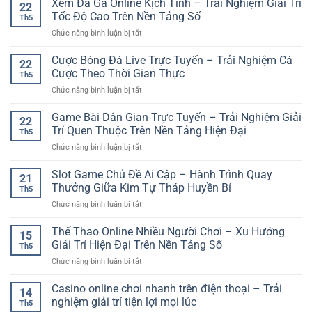
Xem Đá Gà Online Kịch Tính – Trải Nghiệm Giải Trí
Cách
Trí
22
Tài
Phân
Tốc Độ Cao Trên Nền Tảng Số
Hấp
Th5
Khoản
Tích
Dẫn
ở
Chức năng bình luận bị tắt
Game
Kèo
Xem
Bài
Và
Đá
Cược Bóng Đá Live Trực Tuyến – Trải Nghiệm Cá
Online
Kinh
22
Gà
GG88
Cược Theo Thời Gian Thực
Nghiệm
Th5
Online
–
Chọn
ở
Chức năng bình luận bị tắt
Kịch
Bước
Trận
Cược
Tính
Đầu
Hợp
Bóng
Game Bài Dân Gian Trực Tuyến – Trải Nghiệm Giải
–
Để
22
Lý
Đá
Trải
Trí Quen Thuộc Trên Nền Tảng Hiện Đại
Trải
Th5
Live
Nghiệm
Nghiệm
ở
Chức năng bình luận bị tắt
Trực
Giải
Giải
Game
Tuyến
Trí
Trí
Bài
Slot Game Chủ Đề Ai Cập – Hành Trình Quay
–
Tốc
21
Trực
Dân
Trải
Thưởng Giữa Kim Tự Tháp Huyền Bí
Độ
Tuyến
Th5
Gian
Nghiệm
Cao
ở
Chức năng bình luận bị tắt
Trực
Cá
Trên
Slot
Tuyến
Cược
Nền
Game
Thể Thao Online Nhiều Người Chơi – Xu Hướng
–
Theo
15
Tảng
Chủ
Trải
Giải Trí Hiện Đại Trên Nền Tảng Số
Thời
Số
Th5
Đề
Nghiệm
Gian
ở
Chức năng bình luận bị tắt
Ai
Giải
Thực
Thể
Cập
Trí
Thao
Casino online chơi nhanh trên điện thoại – Trải
–
Quen
14
Online
Hành
nghiệm giải trí tiện lợi mọi lúc
Thuộc
Th5
Nhiều
Trình