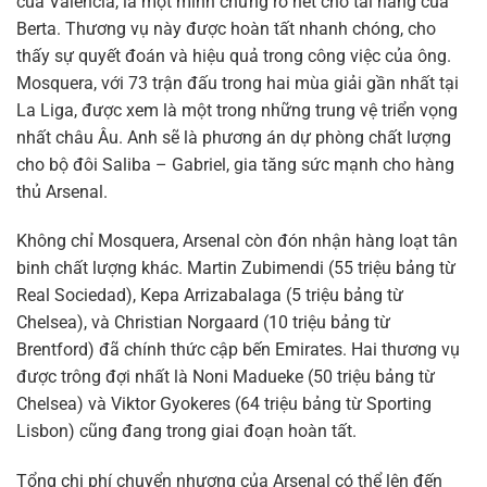
của Valencia, là một minh chứng rõ nét cho tài năng của
Berta. Thương vụ này được hoàn tất nhanh chóng, cho
thấy sự quyết đoán và hiệu quả trong công việc của ông.
Mosquera, với 73 trận đấu trong hai mùa giải gần nhất tại
La Liga, được xem là một trong những trung vệ triển vọng
nhất châu Âu. Anh sẽ là phương án dự phòng chất lượng
cho bộ đôi Saliba – Gabriel, gia tăng sức mạnh cho hàng
thủ Arsenal.
Không chỉ Mosquera, Arsenal còn đón nhận hàng loạt tân
binh chất lượng khác. Martin Zubimendi (55 triệu bảng từ
Real Sociedad), Kepa Arrizabalaga (5 triệu bảng từ
Chelsea), và Christian Norgaard (10 triệu bảng từ
Brentford) đã chính thức cập bến Emirates. Hai thương vụ
được trông đợi nhất là Noni Madueke (50 triệu bảng từ
Chelsea) và Viktor Gyokeres (64 triệu bảng từ Sporting
Lisbon) cũng đang trong giai đoạn hoàn tất.
Tổng chi phí chuyển nhượng của Arsenal có thể lên đến