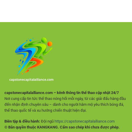
Thể
Dẫn
Cho
Thao
Phân
Người
Điện
Tích
Chơi
Tử
Kèo
–
Cúp
Cách
C1
Theo
Hiệu
Dõi
Quả
Tỷ
Cho
Lệ
Người
Và
Mới
Phân
Tích
Trận
Đấu
capstonecapitalalliance.com – kênh thông tin thể thao cập nhật 24/7
Nơi cung cấp tin tức thể thao nóng hổi mỗi ngày, từ các giải đấu hàng đầu
đến nhận định chuyên sâu – dành cho người hâm mộ yêu thích bóng đá,
thể thao quốc tế và xu hướng chiến thuật hiện đại.
Biên tập & điều hành:
Đội ngũ
https://capstonecapitalalliance.com
© Bản quyền thuộc KANGKANG. Cấm sao chép khi chưa được phép.