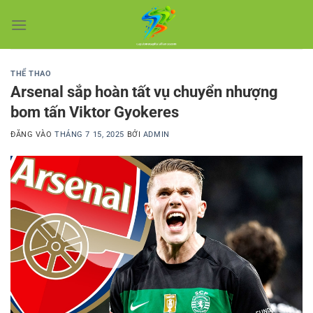
Bỏ
qua
nội
dung
THỂ THAO
Arsenal sắp hoàn tất vụ chuyển nhượng
bom tấn Viktor Gyokeres
ĐĂNG VÀO
THÁNG 7 15, 2025
BỞI
ADMIN