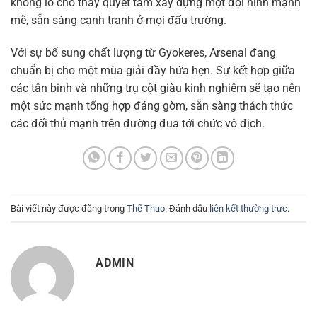
khổng lồ cho thấy quyết tâm xây dựng một đội hình mạnh
mẽ, sẵn sàng cạnh tranh ở mọi đấu trường.
Với sự bổ sung chất lượng từ Gyokeres, Arsenal đang
chuẩn bị cho một mùa giải đầy hứa hẹn. Sự kết hợp giữa
các tân binh và những trụ cột giàu kinh nghiệm sẽ tạo nên
một sức mạnh tổng hợp đáng gờm, sẵn sàng thách thức
các đối thủ mạnh trên đường đua tới chức vô địch.
Bài viết này được đăng trong
Thể Thao
. Đánh dấu
liên kết thường trực
.
ADMIN