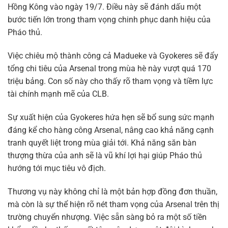
Hồng Kông vào ngày 19/7. Điều này sẽ đánh dấu một
bước tiến lớn trong tham vọng chinh phục danh hiệu của
Pháo thủ.
Việc chiêu mộ thành công cả Madueke và Gyokeres sẽ đẩy
tổng chi tiêu của Arsenal trong mùa hè này vượt quá 170
triệu bảng. Con số này cho thấy rõ tham vọng và tiềm lực
tài chính mạnh mẽ của CLB.
Sự xuất hiện của Gyokeres hứa hẹn sẽ bổ sung sức mạnh
đáng kể cho hàng công Arsenal, nâng cao khả năng cạnh
tranh quyết liệt trong mùa giải tới. Khả năng săn bàn
thượng thừa của anh sẽ là vũ khí lợi hại giúp Pháo thủ
hướng tới mục tiêu vô địch.
Thương vụ này không chỉ là một bản hợp đồng đơn thuần,
mà còn là sự thể hiện rõ nét tham vọng của Arsenal trên thị
trường chuyển nhượng. Việc sẵn sàng bỏ ra một số tiền