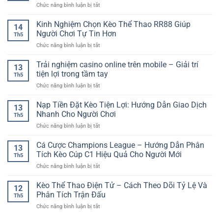
Trên
ở
Chức năng bình luận bị tắt
Người
Quay
Nền
Casino
Chơi
Thưởng
Tảng
online
Kinh Nghiệm Chọn Kèo Thể Thao RR88 Giúp
–
Giữa
14
Hiện
chơi
Xu
Người Chơi Tự Tin Hơn
Kim
Đại
Th5
nhanh
Hướng
Tự
ở
Chức năng bình luận bị tắt
trên
Giải
Tháp
Kinh
điện
Trí
Huyền
Nghiệm
Trải nghiệm casino online trên mobile – Giải trí
thoại
Hiện
13
Bí
Chọn
–
tiện lợi trong tầm tay
Đại
Th5
Kèo
Trải
Trên
ở
Chức năng bình luận bị tắt
Thể
nghiệm
Nền
Trải
Thao
giải
Tảng
nghiệm
Nạp Tiền Đặt Kèo Tiện Lợi: Hướng Dẫn Giao Dịch
RR88
trí
13
Số
casino
Giúp
Nhanh Cho Người Chơi
tiện
Th5
online
Người
lợi
ở
Chức năng bình luận bị tắt
trên
Chơi
mọi
Nạp
mobile
Tự
lúc
Tiền
Cá Cược Champions League – Hướng Dẫn Phân
–
Tin
13
Đặt
Giải
Tích Kèo Cúp C1 Hiệu Quả Cho Người Mới
Hơn
Th5
Kèo
trí
ở
Chức năng bình luận bị tắt
Tiện
tiện
Cá
Lợi:
lợi
Cược
Kèo Thể Thao Điện Tử – Cách Theo Dõi Tỷ Lệ Và
Hướng
trong
12
Champions
Dẫn
Phân Tích Trận Đấu
tầm
Th5
League
Giao
tay
ở
Chức năng bình luận bị tắt
–
Dịch
Kèo
Hướng
Nhanh