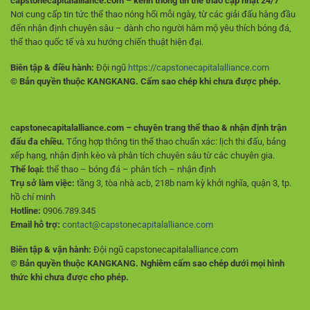
capstonecapitalalliance.com – kênh thông tin thể thao cập nhật 24/7
Nơi cung cấp tin tức thể thao nóng hổi mỗi ngày, từ các giải đấu hàng đầu
đến nhận định chuyên sâu – dành cho người hâm mộ yêu thích bóng đá,
thể thao quốc tế và xu hướng chiến thuật hiện đại.
Biên tập & điều hành:
Đội ngũ
https://capstonecapitalalliance.com
© Bản quyền thuộc KANGKANG. Cấm sao chép khi chưa được phép.
capstonecapitalalliance.com – chuyên trang thể thao & nhận định trận
đấu đa chiều.
Tổng hợp thông tin thể thao chuẩn xác: lịch thi đấu, bảng
xếp hạng, nhận định kèo và phân tích chuyên sâu từ các chuyên gia.
Thể loại:
thể thao – bóng đá – phân tích – nhận định
Trụ sở làm việc:
tầng 3, tòa nhà acb, 218b nam kỳ khởi nghĩa, quận 3, tp.
hồ chí minh
Hotline:
0906.789.345
Email hỗ trợ:
contact@capstonecapitalalliance.com
Biên tập & vận hành:
Đội ngũ capstonecapitalalliance.com
© Bản quyền thuộc KANGKANG. Nghiêm cấm sao chép dưới mọi hình
thức khi chưa được cho phép.