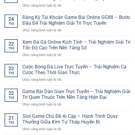
Thưởng
Đãi
ở
Chức năng bình luận bị tắt
Lớn
Khởi
Cược
Mỗi
Đầu
Thẻ
Đăng Ký Tài Khoản Game Bài Online GG88 – Bước
Ngày
Cho
24
Phạt
–
Đầu Để Trải Nghiệm Giải Trí Trực Tuyến
Người
Th5
Bóng
Cơ
Chơi
ở
Chức năng bình luận bị tắt
Đá
Hội
Online
Đăng
Online:
Giải
Ký
Xem Đá Gà Online Kịch Tính – Trải Nghiệm Giải Trí
Cách
Trí
22
Tài
Phân
Tốc Độ Cao Trên Nền Tảng Số
Hấp
Th5
Khoản
Tích
Dẫn
ở
Chức năng bình luận bị tắt
Game
Kèo
Xem
Bài
Và
Đá
Cược Bóng Đá Live Trực Tuyến – Trải Nghiệm Cá
Online
Kinh
22
Gà
GG88
Cược Theo Thời Gian Thực
Nghiệm
Th5
Online
–
Chọn
ở
Chức năng bình luận bị tắt
Kịch
Bước
Trận
Cược
Tính
Đầu
Hợp
Bóng
Game Bài Dân Gian Trực Tuyến – Trải Nghiệm Giải
–
Để
22
Lý
Đá
Trải
Trí Quen Thuộc Trên Nền Tảng Hiện Đại
Trải
Th5
Live
Nghiệm
Nghiệm
ở
Chức năng bình luận bị tắt
Trực
Giải
Giải
Game
Tuyến
Trí
Trí
Bài
Slot Game Chủ Đề Ai Cập – Hành Trình Quay
–
Tốc
21
Trực
Dân
Trải
Thưởng Giữa Kim Tự Tháp Huyền Bí
Độ
Tuyến
Th5
Gian
Nghiệm
Cao
ở
Chức năng bình luận bị tắt
Trực
Cá
Trên
Slot
Tuyến