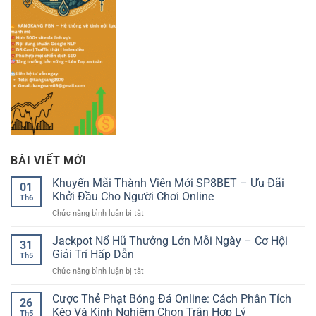
BÀI VIẾT MỚI
Khuyến Mãi Thành Viên Mới SP8BET – Ưu Đãi
01
Khởi Đầu Cho Người Chơi Online
Th6
ở
Chức năng bình luận bị tắt
Khuyến
Mãi
Jackpot Nổ Hũ Thưởng Lớn Mỗi Ngày – Cơ Hội
31
Thành
Giải Trí Hấp Dẫn
Th5
Viên
ở
Chức năng bình luận bị tắt
Mới
Jackpot
SP8BET
Nổ
Cược Thẻ Phạt Bóng Đá Online: Cách Phân Tích
–
26
Hũ
Ưu
Kèo Và Kinh Nghiệm Chọn Trận Hợp Lý
Th5