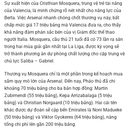
Sự xuất hiện của Cristhian Mosquera, trung vệ trẻ tài năng
của Valencia, là minh chứng rõ nét nhất cho năng lực của
Berta. Việc Arsenal nhanh chóng chốt thương vụ này, bất
chấp mức giá 17 triệu bảng mà Valencia đưa ra, cho thấy
khả năng đàm phán sắc bén của vị Giám đốc thể thao
người Italia. Mosquera, cầu thủ 21 tuổi đã có 73 lần ra sân
trong hai mùa giải gần nhất tại La Liga, được kỳ vọng sẽ
trở thành phương án dự phòng chất lượng cho cặp trung vệ
chủ lực Saliba – Gabriel.
Thương vụ Mosquera chỉ là một phần trong kế hoạch mua
sắm quy mô lớn của Arsenal. Đến nay, Pháo thủ đã chi
khoảng 70 triệu bảng cho ba bản hợp đồng: Martin
Zubimendi (55 triệu bảng), Kepa Arrizabalaga (5 triệu
bảng) và Christian Norgaard (10 triệu bảng). Hai cái tên
khác được dự đoán sẽ cập bến Emirates là Noni Madueke
(50 triệu bảng) và Viktor Gyokeres (64 triệu bảng), nâng
tổng chi phí lên gần 200 triệu bảng.