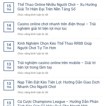
Cược
Nền
Game
Thể Thao Online Nhiều Người Chơi – Xu Hướng
–
Theo
15
Tảng
Chủ
Trải
Giải Trí Hiện Đại Trên Nền Tảng Số
Thời
Số
Th5
Đề
Nghiệm
Gian
ở
Chức năng bình luận bị tắt
Ai
Giải
Thực
Thể
Cập
Trí
Thao
Casino online chơi nhanh trên điện thoại – Trải
–
Quen
14
Online
Hành
nghiệm giải trí tiện lợi mọi lúc
Thuộc
Th5
Nhiều
Trình
Trên
ở
Chức năng bình luận bị tắt
Người
Quay
Nền
Casino
Chơi
Thưởng
Tảng
online
Kinh Nghiệm Chọn Kèo Thể Thao RR88 Giúp
–
Giữa
14
Hiện
chơi
Xu
Người Chơi Tự Tin Hơn
Kim
Đại
Th5
nhanh
Hướng
Tự
ở
Chức năng bình luận bị tắt
trên
Giải
Tháp
Kinh
điện
Trí
Huyền
Nghiệm
Trải nghiệm casino online trên mobile – Giải trí
thoại
Hiện
13
Bí
Chọn
–
tiện lợi trong tầm tay
Đại
Th5
Kèo
Trải
Trên
ở
Chức năng bình luận bị tắt
Thể
nghiệm
Nền
Trải
Thao
giải
Tảng
nghiệm
Nạp Tiền Đặt Kèo Tiện Lợi: Hướng Dẫn Giao Dịch
RR88
trí
13
Số
casino
Giúp
Nhanh Cho Người Chơi
tiện
Th5
online
Người
lợi
ở
Chức năng bình luận bị tắt
trên
Chơi
mọi
Nạp
mobile
Tự
lúc
Tiền
Cá Cược Champions League – Hướng Dẫn Phân
–
Tin
13
Đặt
Giải
Hơn