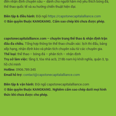
đến nhận định chuyên sâu – dành cho người hâm mộ yêu thích bóng đá,
thể thao quốc tế và xu hướng chiến thuật hiện đại.
Biên tập & điều hành:
Đội ngũ
https://capstonecapitalalliance.com
© Bản quyền thuộc KANGKANG. Cấm sao chép khi chưa được phép.
capstonecapitalalliance.com – chuyên trang thể thao & nhận định trận
đấu đa chiều.
Tổng hợp thông tin thể thao chuẩn xác: lịch thi đấu, bảng
xếp hạng, nhận định kèo và phân tích chuyên sâu từ các chuyên gia.
Thể loại:
thể thao – bóng đá – phân tích – nhận định
Trụ sở làm việc:
tầng 3, tòa nhà acb, 218b nam kỳ khởi nghĩa, quận 3, tp.
hồ chí minh
Hotline:
0906.789.345
Email hỗ trợ:
contact@capstonecapitalalliance.com
Biên tập & vận hành:
Đội ngũ capstonecapitalalliance.com
© Bản quyền thuộc KANGKANG. Nghiêm cấm sao chép dưới mọi hình
thức khi chưa được cho phép.