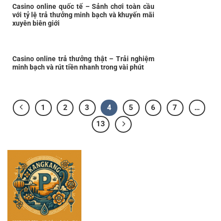
Casino online quốc tế – Sảnh chơi toàn cầu
với tỷ lệ trả thưởng minh bạch và khuyến mãi
xuyên biên giới
Casino online trả thưởng thật – Trải nghiệm
minh bạch và rút tiền nhanh trong vài phút
1
2
3
4
5
6
7
…
13