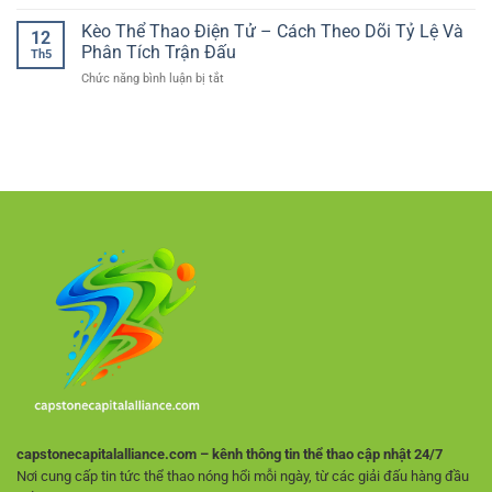
Cá
Lợi:
lợi
Cược
Kèo Thể Thao Điện Tử – Cách Theo Dõi Tỷ Lệ Và
Hướng
trong
12
Champions
Dẫn
Phân Tích Trận Đấu
tầm
Th5
League
Giao
tay
ở
Chức năng bình luận bị tắt
–
Dịch
Kèo
Hướng
Nhanh
Thể
Dẫn
Cho
Thao
Phân
Người
Điện
Tích
Chơi
Tử
Kèo
–
Cúp
Cách
C1
Theo
Hiệu
Dõi
Quả
Tỷ
Cho
Lệ
Người
Và
Mới
Phân
Tích
Trận
Đấu
capstonecapitalalliance.com – kênh thông tin thể thao cập nhật 24/7
Nơi cung cấp tin tức thể thao nóng hổi mỗi ngày, từ các giải đấu hàng đầu