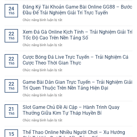
Mỗi
Đầu
Thẻ
Đăng Ký Tài Khoản Game Bài Online GG88 – Bước
Ngày
Cho
24
Phạt
–
Đầu Để Trải Nghiệm Giải Trí Trực Tuyến
Người
Th5
Bóng
Cơ
Chơi
ở
Chức năng bình luận bị tắt
Đá
Hội
Online
Đăng
Online:
Giải
Ký
Xem Đá Gà Online Kịch Tính – Trải Nghiệm Giải Trí
Cách
Trí
22
Tài
Phân
Tốc Độ Cao Trên Nền Tảng Số
Hấp
Th5
Khoản
Tích
Dẫn
ở
Chức năng bình luận bị tắt
Game
Kèo
Xem
Bài
Và
Đá
Cược Bóng Đá Live Trực Tuyến – Trải Nghiệm Cá
Online
Kinh
22
Gà
GG88
Cược Theo Thời Gian Thực
Nghiệm
Th5
Online
–
Chọn
ở
Chức năng bình luận bị tắt
Kịch
Bước
Trận
Cược
Tính
Đầu
Hợp
Bóng
Game Bài Dân Gian Trực Tuyến – Trải Nghiệm Giải
–
Để
22
Lý
Đá
Trải
Trí Quen Thuộc Trên Nền Tảng Hiện Đại
Trải
Th5
Live
Nghiệm
Nghiệm
ở
Chức năng bình luận bị tắt
Trực
Giải
Giải
Game
Tuyến
Trí
Trí
Bài
Slot Game Chủ Đề Ai Cập – Hành Trình Quay
–
Tốc
21
Trực
Dân
Trải
Thưởng Giữa Kim Tự Tháp Huyền Bí
Độ
Tuyến
Th5
Gian
Nghiệm
Cao
ở
Chức năng bình luận bị tắt
Trực
Cá
Trên
Slot
Tuyến
Cược
Nền
Game
Thể Thao Online Nhiều Người Chơi – Xu Hướng
–
Theo
15
Tảng
Chủ
Trải