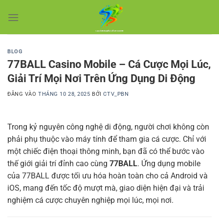
Bỏ
qua
nội
dung
BLOG
77BALL Casino Mobile – Cá Cược Mọi Lúc,
Giải Trí Mọi Nơi Trên Ứng Dụng Di Động
ĐĂNG VÀO
THÁNG 10 28, 2025
BỞI
CTV_PBN
Trong kỷ nguyên công nghệ di động, người chơi không còn
phải phụ thuộc vào máy tính để tham gia cá cược. Chỉ với
một chiếc điện thoại thông minh, bạn đã có thể bước vào
thế giới giải trí đỉnh cao cùng
77BALL
. Ứng dụng mobile
của 77BALL được tối ưu hóa hoàn toàn cho cả Android và
iOS, mang đến tốc độ mượt mà, giao diện hiện đại và trải
nghiệm cá cược chuyên nghiệp mọi lúc, mọi nơi.