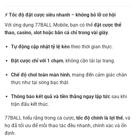
⚡ Tốc độ đặt cược siêu nhanh – không bỏ lỡ cơ hội
Với ứng dụng 77BALL Mobile, bạn có thể
đặt cược thể
thao, casino, slot hoặc bắn cá chỉ trong vài giây
.
Tự động cập nhật tỷ lệ kèo
theo thời gian thực.
Đặt cược chỉ với 1 chạm
, không cần tải lại trang.
Chế độ chơi toàn màn hình
, mang đến cảm giác chân
thực như tại sòng bạc thật.
Thông báo kết quả và tiền thắng ngay lập tức
sau khi
trận đấu kết thúc.
77BALL hiểu rằng trong cá cược,
tốc độ chính là lợi thế
, và
họ đã tối ưu để mỗi thao tác đều nhanh, chính xác và ổn
định.