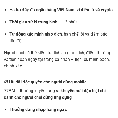
Hỗ trợ đầy đủ
ngân hàng Việt Nam, ví điện tử và crypto
.
Thời gian xử lý trung bình:
1–3 phút.
Tự động xác minh giao dịch
, hạn chế lỗi và đảm bảo
tốc độ.
Người chơi có thể kiểm tra lịch sử giao dịch, điểm thưởng
và tiền hoàn ngay tại trang cá nhân – tiện lợi, minh bạch,
chính xác.
🎁 Ưu đãi độc quyền cho người dùng mobile
77BALL thường xuyên tung ra
khuyến mãi đặc biệt chỉ
dành cho người chơi dùng ứng dụng
:
Thưởng đăng nhập hằng ngày.