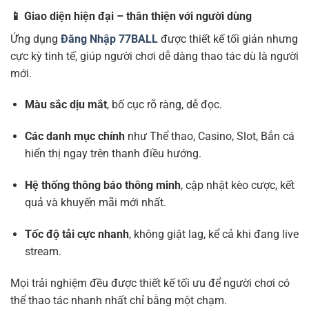
📱 Giao diện hiện đại – thân thiện với người dùng
Ứng dụng
Đăng Nhập 77BALL
được thiết kế tối giản nhưng
cực kỳ tinh tế, giúp người chơi dễ dàng thao tác dù là người
mới.
Màu sắc dịu mắt
, bố cục rõ ràng, dễ đọc.
Các danh mục chính
như Thể thao, Casino, Slot, Bắn cá
hiển thị ngay trên thanh điều hướng.
Hệ thống thông báo thông minh
, cập nhật kèo cược, kết
quả và khuyến mãi mới nhất.
Tốc độ tải cực nhanh
, không giật lag, kể cả khi đang live
stream.
Mọi trải nghiệm đều được thiết kế tối ưu để người chơi có
thể thao tác nhanh nhất chỉ bằng một chạm.