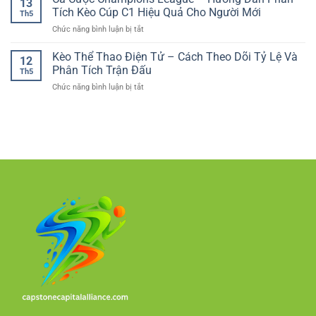
13
Đặt
Giải
Tích Kèo Cúp C1 Hiệu Quả Cho Người Mới
Hơn
Th5
Kèo
trí
ở
Chức năng bình luận bị tắt
Tiện
tiện
Cá
Lợi:
lợi
Cược
Kèo Thể Thao Điện Tử – Cách Theo Dõi Tỷ Lệ Và
Hướng
trong
12
Champions
Dẫn
Phân Tích Trận Đấu
tầm
Th5
League
Giao
tay
ở
Chức năng bình luận bị tắt
–
Dịch
Kèo
Hướng
Nhanh
Thể
Dẫn
Cho
Thao
Phân
Người
Điện
Tích
Chơi
Tử
Kèo
–
Cúp
Cách
C1
Theo
Hiệu
Dõi
Quả
Tỷ
Cho
Lệ
Người
Và
Mới
Phân
Tích
Trận
Đấu