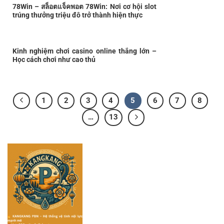
78Win – สล็อตแจ็คพอต 78Win: Nơi cơ hội slot
trúng thưởng triệu đô trở thành hiện thực
Kinh nghiệm chơi casino online thắng lớn –
Học cách chơi như cao thủ
1
2
3
4
5
6
7
8
…
13