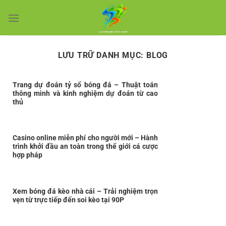
Bỏ
qua
nội
dung
LƯU TRỮ DANH MỤC:
BLOG
Trang dự đoán tỷ số bóng đá – Thuật toán
thông minh và kinh nghiệm dự đoán từ cao
thủ
Casino online miễn phí cho người mới – Hành
trình khởi đầu an toàn trong thế giới cá cược
hợp pháp
Xem bóng đá kèo nhà cái – Trải nghiệm trọn
vẹn từ trực tiếp đến soi kèo tại 90P