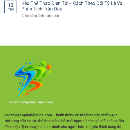
Cược
Kèo Thể Thao Điện Tử – Cách Theo Dõi Tỷ Lệ Và
Hướng
trong
12
Champions
Dẫn
Phân Tích Trận Đấu
tầm
Th5
League
Giao
tay
ở
Chức năng bình luận bị tắt
–
Dịch
Kèo
Hướng
Nhanh
Thể
Dẫn
Cho
Thao
Phân
Người
Điện
Tích
Chơi
Tử
Kèo
–
Cúp
Cách
C1
Theo
Hiệu
Dõi
Quả
Tỷ
Cho
Lệ
Người
Và
Mới
Phân
Tích
Trận
Đấu
capstonecapitalalliance.com – kênh thông tin thể thao cập nhật 24/7
Nơi cung cấp tin tức thể thao nóng hổi mỗi ngày, từ các giải đấu hàng đầu
đến nhận định chuyên sâu – dành cho người hâm mộ yêu thích bóng đá,