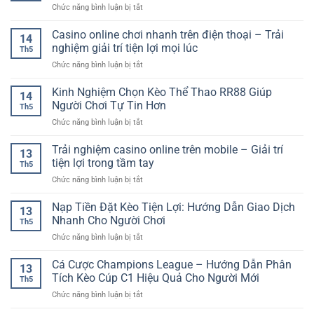
Gian
ở
Chức năng bình luận bị tắt
Ai
Giải
Thực
Thể
Cập
Trí
Thao
Casino online chơi nhanh trên điện thoại – Trải
–
Quen
14
Online
Hành
nghiệm giải trí tiện lợi mọi lúc
Thuộc
Th5
Nhiều
Trình
Trên
ở
Chức năng bình luận bị tắt
Người
Quay
Nền
Casino
Chơi
Thưởng
Tảng
online
Kinh Nghiệm Chọn Kèo Thể Thao RR88 Giúp
–
Giữa
14
Hiện
chơi
Xu
Người Chơi Tự Tin Hơn
Kim
Đại
Th5
nhanh
Hướng
Tự
ở
Chức năng bình luận bị tắt
trên
Giải
Tháp
Kinh
điện
Trí
Huyền
Nghiệm
Trải nghiệm casino online trên mobile – Giải trí
thoại
Hiện
13
Bí
Chọn
–
tiện lợi trong tầm tay
Đại
Th5
Kèo
Trải
Trên
ở
Chức năng bình luận bị tắt
Thể
nghiệm
Nền
Trải
Thao
giải
Tảng
nghiệm
Nạp Tiền Đặt Kèo Tiện Lợi: Hướng Dẫn Giao Dịch
RR88
trí
13
Số
casino
Giúp
Nhanh Cho Người Chơi
tiện
Th5
online
Người
lợi
ở
Chức năng bình luận bị tắt
trên
Chơi
mọi
Nạp
mobile
Tự
lúc
Tiền
Cá Cược Champions League – Hướng Dẫn Phân
–
Tin
13
Đặt
Giải
Tích Kèo Cúp C1 Hiệu Quả Cho Người Mới
Hơn
Th5
Kèo
trí
ở
Chức năng bình luận bị tắt
Tiện
tiện
Cá
Lợi:
lợi