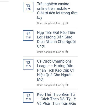
Nền
Nghiệm
–
Trải nghiệm casino
13
Tảng
Chọn
Trải
online trên mobile –
Th5
Số
Kèo
nghiệm
Giải trí tiện lợi trong tầm
Thể
giải
tay
Thao
trí
RR88
tiện
ở
Chức năng bình luận bị tắt
Giúp
lợi
Trải
Người
mọi
nghiệm
Nạp Tiền Đặt Kèo Tiện
13
Chơi
lúc
casino
Lợi: Hướng Dẫn Giao
Th5
Tự
online
Dịch Nhanh Cho Người
Tin
trên
Chơi
Hơn
mobile
–
ở
Chức năng bình luận bị tắt
Giải
Nạp
trí
Tiền
Cá Cược Champions
13
tiện
Đặt
League – Hướng Dẫn
Th5
lợi
Kèo
Phân Tích Kèo Cúp C1
trong
Tiện
Hiệu Quả Cho Người
tầm
Lợi:
Mới
tay
Hướng
Dẫn
ở
Chức năng bình luận bị tắt
Giao
Cá
Dịch
Cược
Kèo Thể Thao Điện Tử
12
Nhanh
Champions
– Cách Theo Dõi Tỷ Lệ
Th5
Cho
League
Và Phân Tích Trận Đấu
Người
–