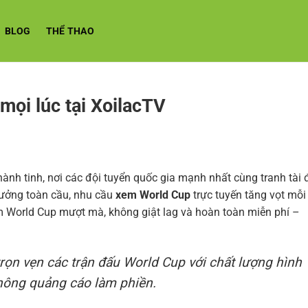
BLOG
THỂ THAO
mọi lúc tại XoilacTV
ành tinh, nơi các đội tuyển quốc gia mạnh nhất cùng tranh tài 
hưởng toàn cầu, nhu cầu
xem World Cup
trực tuyến tăng vọt mỗ
m World Cup mượt mà, không giật lag và hoàn toàn miễn phí –
trọn vẹn các trận đấu World Cup với chất lượng hình
 không quảng cáo làm phiền.