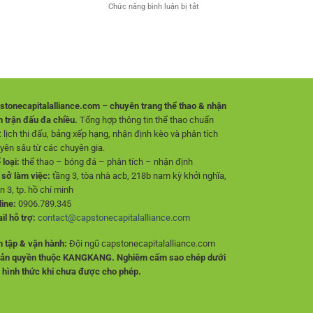
Chơi
ở
Chức năng bình luận bị tắt
Hướng
Kèo
Dẫn
Thể
Phân
Thao
Tích
Điện
Kèo
Tử
Cúp
–
C1
Cách
Hiệu
Theo
Quả
stonecapitalalliance.com – chuyên trang thể thao & nhận
Dõi
Cho
h trận đấu đa chiều.
Tổng hợp thông tin thể thao chuẩn
Tỷ
Người
: lịch thi đấu, bảng xếp hạng, nhận định kèo và phân tích
Lệ
Mới
yên sâu từ các chuyên gia.
Và
Phân
 loại:
thể thao – bóng đá – phân tích – nhận định
Tích
 sở làm việc:
tầng 3, tòa nhà acb, 218b nam kỳ khởi nghĩa,
Trận
n 3, tp. hồ chí minh
Đấu
line:
0906.789.345
il hỗ trợ:
contact@capstonecapitalalliance.com
n tập & vận hành:
Đội ngũ capstonecapitalalliance.com
ản quyền thuộc KANGKANG. Nghiêm cấm sao chép dưới
 hình thức khi chưa được cho phép.