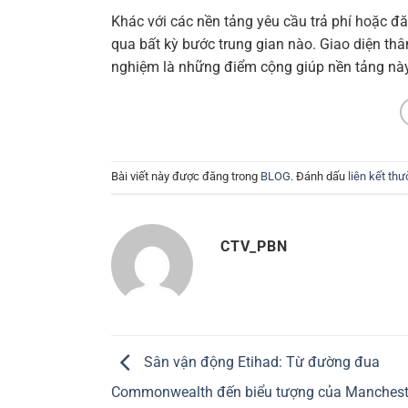
Khác với các nền tảng yêu cầu trả phí hoặc đ
qua bất kỳ bước trung gian nào. Giao diện thâ
nghiệm là những điểm cộng giúp nền tảng này
Bài viết này được đăng trong
BLOG
. Đánh dấu
liên kết thư
CTV_PBN
Sân vận động Etihad: Từ đường đua
Commonwealth đến biểu tượng của Mancheste