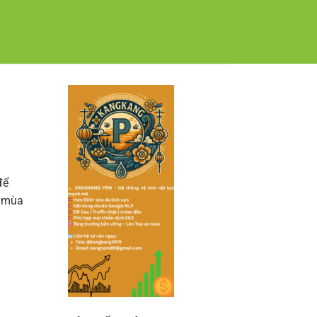
để
i mùa