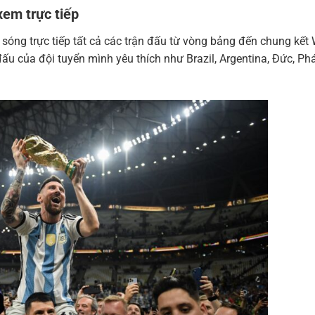
xem trực tiếp
t sóng trực tiếp tất cả các trận đấu từ vòng bảng đến chung kết
ấu của đội tuyển mình yêu thích như Brazil, Argentina, Đức, Ph