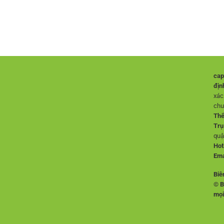
cap
địn
xác
chu
Thể
Trụ
quậ
Hot
Ema
Biê
© B
mọi