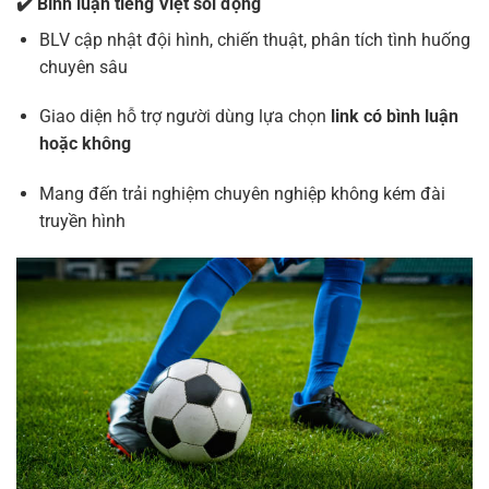
✔️ Bình luận tiếng Việt sôi động
BLV cập nhật đội hình, chiến thuật, phân tích tình huống
chuyên sâu
Giao diện hỗ trợ người dùng lựa chọn
link có bình luận
hoặc không
Mang đến trải nghiệm chuyên nghiệp không kém đài
truyền hình