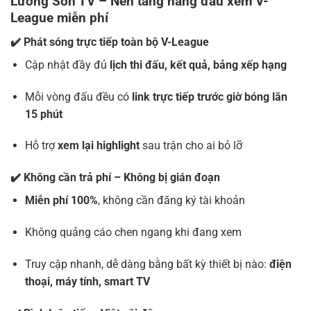
Lương Sơn TV – Nền tảng hàng đầu xem V-
League miễn phí
✔️ Phát sóng trực tiếp toàn bộ V-League
Cập nhật đầy đủ
lịch thi đấu, kết quả, bảng xếp hạng
Mỗi vòng đấu đều có
link trực tiếp trước giờ bóng lăn
15 phút
Hỗ trợ
xem lại highlight
sau trận cho ai bỏ lỡ
✔️ Không cần trả phí – Không bị gián đoạn
Miễn phí 100%
, không cần đăng ký tài khoản
Không quảng cáo chen ngang khi đang xem
Truy cập nhanh, dễ dàng bằng bất kỳ thiết bị nào:
điện
thoại, máy tính, smart TV