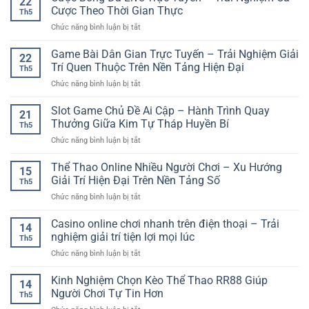
22
Gà
GG88
Cược Theo Thời Gian Thực
Nghiệm
Th5
Online
–
Chọn
ở
Chức năng bình luận bị tắt
Kịch
Bước
Trận
Cược
Tính
Đầu
Hợp
Bóng
Game Bài Dân Gian Trực Tuyến – Trải Nghiệm Giải
–
Để
22
Lý
Đá
Trải
Trí Quen Thuộc Trên Nền Tảng Hiện Đại
Trải
Th5
Live
Nghiệm
Nghiệm
ở
Chức năng bình luận bị tắt
Trực
Giải
Giải
Game
Tuyến
Trí
Trí
Bài
Slot Game Chủ Đề Ai Cập – Hành Trình Quay
–
Tốc
21
Trực
Dân
Trải
Thưởng Giữa Kim Tự Tháp Huyền Bí
Độ
Tuyến
Th5
Gian
Nghiệm
Cao
ở
Chức năng bình luận bị tắt
Trực
Cá
Trên
Slot
Tuyến
Cược
Nền
Game
Thể Thao Online Nhiều Người Chơi – Xu Hướng
–
Theo
15
Tảng
Chủ
Trải
Giải Trí Hiện Đại Trên Nền Tảng Số
Thời
Số
Th5
Đề
Nghiệm
Gian
ở
Chức năng bình luận bị tắt
Ai
Giải
Thực
Thể
Cập
Trí
Thao
Casino online chơi nhanh trên điện thoại – Trải
–
Quen
14
Online
Hành
nghiệm giải trí tiện lợi mọi lúc
Thuộc
Th5
Nhiều
Trình
Trên
ở
Chức năng bình luận bị tắt
Người
Quay
Nền
Casino
Chơi
Thưởng
Tảng
online
Kinh Nghiệm Chọn Kèo Thể Thao RR88 Giúp
–
Giữa
14
Hiện
chơi
Xu
Người Chơi Tự Tin Hơn
Kim
Đại
Th5
nhanh
Hướng
Tự