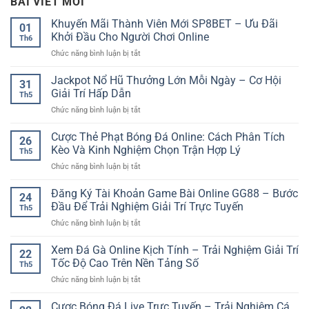
BÀI VIẾT MỚI
Khuyến Mãi Thành Viên Mới SP8BET – Ưu Đãi
01
Khởi Đầu Cho Người Chơi Online
Th6
ở
Chức năng bình luận bị tắt
Khuyến
Mãi
Jackpot Nổ Hũ Thưởng Lớn Mỗi Ngày – Cơ Hội
31
Thành
Giải Trí Hấp Dẫn
Th5
Viên
ở
Chức năng bình luận bị tắt
Mới
Jackpot
SP8BET
Nổ
Cược Thẻ Phạt Bóng Đá Online: Cách Phân Tích
–
26
Hũ
Ưu
Kèo Và Kinh Nghiệm Chọn Trận Hợp Lý
Th5
Thưởng
Đãi
ở
Chức năng bình luận bị tắt
Lớn
Khởi
Cược
Mỗi
Đầu
Thẻ
Đăng Ký Tài Khoản Game Bài Online GG88 – Bước
Ngày
Cho
24
Phạt
–
Đầu Để Trải Nghiệm Giải Trí Trực Tuyến
Người
Th5
Bóng
Cơ
Chơi
ở
Chức năng bình luận bị tắt
Đá
Hội
Online
Đăng
Online:
Giải
Ký
Xem Đá Gà Online Kịch Tính – Trải Nghiệm Giải Trí
Cách
Trí
22
Tài
Phân
Tốc Độ Cao Trên Nền Tảng Số
Hấp
Th5
Khoản
Tích
Dẫn
ở
Chức năng bình luận bị tắt
Game
Kèo
Xem
Bài
Và
Đá
Cược Bóng Đá Live Trực Tuyến – Trải Nghiệm Cá
Online
Kinh