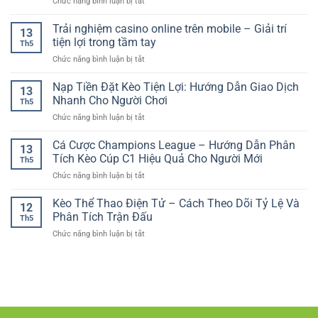
ở
Chức năng bình luận bị tắt
trên
Giải
Tháp
Kinh
điện
Trí
Huyền
Nghiệm
Trải nghiệm casino online trên mobile – Giải trí
thoại
Hiện
13
Bí
Chọn
–
tiện lợi trong tầm tay
Đại
Th5
Kèo
Trải
Trên
ở
Chức năng bình luận bị tắt
Thể
nghiệm
Nền
Trải
Thao
giải
Tảng
nghiệm
Nạp Tiền Đặt Kèo Tiện Lợi: Hướng Dẫn Giao Dịch
RR88
trí
13
Số
casino
Giúp
Nhanh Cho Người Chơi
tiện
Th5
online
Người
lợi
ở
Chức năng bình luận bị tắt
trên
Chơi
mọi
Nạp
mobile
Tự
lúc
Tiền
Cá Cược Champions League – Hướng Dẫn Phân
–
Tin
13
Đặt
Giải
Tích Kèo Cúp C1 Hiệu Quả Cho Người Mới
Hơn
Th5
Kèo
trí
ở
Chức năng bình luận bị tắt
Tiện
tiện
Cá
Lợi:
lợi
Cược
Kèo Thể Thao Điện Tử – Cách Theo Dõi Tỷ Lệ Và
Hướng
trong
12
Champions
Dẫn
Phân Tích Trận Đấu
tầm
Th5
League
Giao
tay
ở
Chức năng bình luận bị tắt
–
Dịch
Kèo
Hướng
Nhanh
Thể
Dẫn
Cho
Thao
Phân
Người
Điện
Tích
Chơi
Tử
Kèo
–
Cúp
Cách