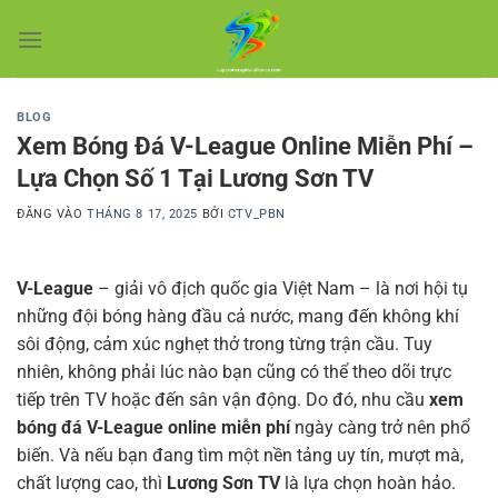
Bỏ
qua
nội
dung
BLOG
Xem Bóng Đá V-League Online Miễn Phí –
Lựa Chọn Số 1 Tại Lương Sơn TV
ĐĂNG VÀO
THÁNG 8 17, 2025
BỞI
CTV_PBN
V-League
– giải vô địch quốc gia Việt Nam – là nơi hội tụ
những đội bóng hàng đầu cả nước, mang đến không khí
sôi động, cảm xúc nghẹt thở trong từng trận cầu. Tuy
nhiên, không phải lúc nào bạn cũng có thể theo dõi trực
tiếp trên TV hoặc đến sân vận động. Do đó, nhu cầu
xem
bóng đá V-League online miễn phí
ngày càng trở nên phổ
biến. Và nếu bạn đang tìm một nền tảng uy tín, mượt mà,
chất lượng cao, thì
Lương Sơn TV
là lựa chọn hoàn hảo.