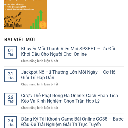
BÀI VIẾT MỚI
Khuyến Mãi Thành Viên Mới SP8BET – Ưu Đãi
01
Khởi Đầu Cho Người Chơi Online
Th6
ở
Chức năng bình luận bị tắt
Khuyến
Mãi
Jackpot Nổ Hũ Thưởng Lớn Mỗi Ngày – Cơ Hội
31
Thành
Giải Trí Hấp Dẫn
Th5
Viên
ở
Chức năng bình luận bị tắt
Mới
Jackpot
SP8BET
Nổ
Cược Thẻ Phạt Bóng Đá Online: Cách Phân Tích
–
26
Hũ
Ưu
Kèo Và Kinh Nghiệm Chọn Trận Hợp Lý
Th5
Thưởng
Đãi
ở
Chức năng bình luận bị tắt
Lớn
Khởi
Cược
Mỗi
Đầu
Thẻ
Đăng Ký Tài Khoản Game Bài Online GG88 – Bước
Ngày
Cho
24
Phạt
–
Đầu Để Trải Nghiệm Giải Trí Trực Tuyến
Người
Th5
Bóng
Cơ