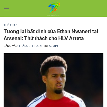
Bỏ
qua
nội
dung
THỂ THAO
Tương lai bất định của Ethan Nwaneri tại
Arsenal: Thử thách cho HLV Arteta
ĐĂNG VÀO
THÁNG 7 14, 2025
BỞI
ADMIN