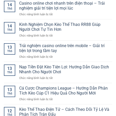
Thao
Casino online chơi nhanh trên điện thoại – Trải
–
Quen
14
Online
Hành
nghiệm giải trí tiện lợi mọi lúc
Thuộc
Th5
Nhiều
Trình
Trên
ở
Chức năng bình luận bị tắt
Người
Quay
Nền
Casino
Chơi
Thưởng
Tảng
online
Kinh Nghiệm Chọn Kèo Thể Thao RR88 Giúp
–
Giữa
14
Hiện
chơi
Xu
Người Chơi Tự Tin Hơn
Kim
Đại
Th5
nhanh
Hướng
Tự
ở
Chức năng bình luận bị tắt
trên
Giải
Tháp
Kinh
điện
Trí
Huyền
Nghiệm
Trải nghiệm casino online trên mobile – Giải trí
thoại
Hiện
13
Bí
Chọn
–
tiện lợi trong tầm tay
Đại
Th5
Kèo
Trải
Trên
ở
Chức năng bình luận bị tắt
Thể
nghiệm
Nền
Trải
Thao
giải
Tảng
nghiệm
Nạp Tiền Đặt Kèo Tiện Lợi: Hướng Dẫn Giao Dịch
RR88
trí
13
Số
casino
Giúp
Nhanh Cho Người Chơi
tiện
Th5
online
Người
lợi
ở
Chức năng bình luận bị tắt
trên
Chơi
mọi
Nạp
mobile
Tự
lúc
Tiền
Cá Cược Champions League – Hướng Dẫn Phân
–
Tin
13
Đặt
Giải
Tích Kèo Cúp C1 Hiệu Quả Cho Người Mới
Hơn
Th5
Kèo
trí
ở
Chức năng bình luận bị tắt
Tiện
tiện
Cá
Lợi:
lợi
Cược
Kèo Thể Thao Điện Tử – Cách Theo Dõi Tỷ Lệ Và
Hướng
trong
12
Champions
Dẫn
Phân Tích Trận Đấu
tầm
Th5