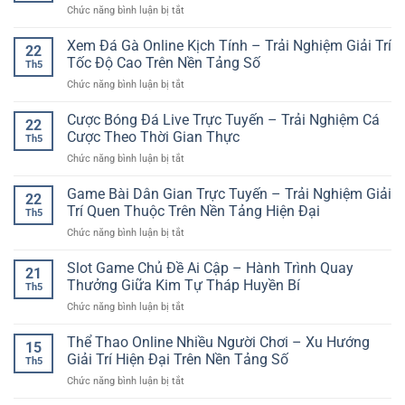
Chơi
ở
Chức năng bình luận bị tắt
Đá
Hội
Online
Đăng
Online:
Giải
Ký
Xem Đá Gà Online Kịch Tính – Trải Nghiệm Giải Trí
Cách
Trí
22
Tài
Phân
Tốc Độ Cao Trên Nền Tảng Số
Hấp
Th5
Khoản
Tích
Dẫn
ở
Chức năng bình luận bị tắt
Game
Kèo
Xem
Bài
Và
Đá
Cược Bóng Đá Live Trực Tuyến – Trải Nghiệm Cá
Online
Kinh
22
Gà
GG88
Cược Theo Thời Gian Thực
Nghiệm
Th5
Online
–
Chọn
ở
Chức năng bình luận bị tắt
Kịch
Bước
Trận
Cược
Tính
Đầu
Hợp
Bóng
Game Bài Dân Gian Trực Tuyến – Trải Nghiệm Giải
–
Để
22
Lý
Đá
Trải
Trí Quen Thuộc Trên Nền Tảng Hiện Đại
Trải
Th5
Live
Nghiệm
Nghiệm
ở
Chức năng bình luận bị tắt
Trực
Giải
Giải
Game
Tuyến
Trí
Trí
Bài
Slot Game Chủ Đề Ai Cập – Hành Trình Quay
–
Tốc
21
Trực
Dân
Trải
Thưởng Giữa Kim Tự Tháp Huyền Bí
Độ
Tuyến
Th5
Gian
Nghiệm
Cao
ở
Chức năng bình luận bị tắt
Trực
Cá
Trên
Slot
Tuyến
Cược
Nền
Game
Thể Thao Online Nhiều Người Chơi – Xu Hướng
–
Theo
15
Tảng
Chủ
Trải
Giải Trí Hiện Đại Trên Nền Tảng Số
Thời
Số
Th5
Đề
Nghiệm
Gian
ở
Chức năng bình luận bị tắt
Ai
Giải
Thực
Thể
Cập
Trí