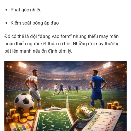
Phạt góc nhiều
Kiểm soát bóng áp đảo
Đó có thể là đội “đang vào form” nhưng thiếu may mắn
hoặc thiếu người kết thúc cơ hội. Những đội này thường
bật lên mạnh nếu ổn định tâm lý.