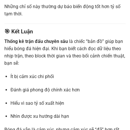
Những chỉ số này thường dự báo biến động tốt hơn tỷ số
tạm thời.
🎯 Kết Luận
Thống kê trận đấu chuyên sâu
là chiếc “bản đồ” giúp bạn
hiểu bóng đá hiện đại. Khi bạn biết cách đọc dữ liệu theo
nhịp trận, theo block thời gian và theo bối cảnh chiến thuật,
bạn sẽ:
Ít bị cảm xúc chi phối
Đánh giá phong độ chính xác hơn
Hiểu vì sao tỷ số xuất hiện
Nhìn được xu hướng dài hạn
Bóng đá vẫn là cảm xúc, nhưng cảm xúc sẽ “đã” hơn rất