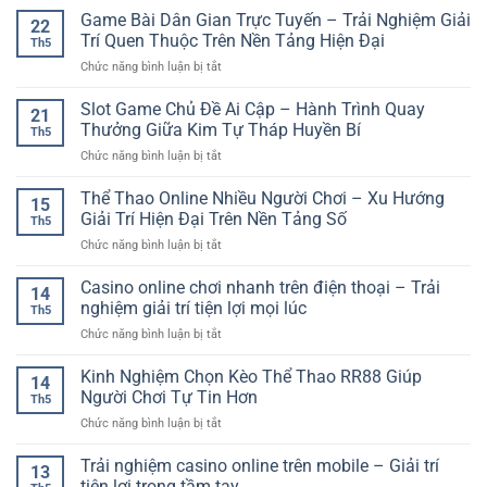
Đầu
Hợp
Bóng
Game Bài Dân Gian Trực Tuyến – Trải Nghiệm Giải
–
Để
22
Lý
Đá
Trải
Trí Quen Thuộc Trên Nền Tảng Hiện Đại
Trải
Th5
Live
Nghiệm
Nghiệm
ở
Chức năng bình luận bị tắt
Trực
Giải
Giải
Game
Tuyến
Trí
Trí
Bài
Slot Game Chủ Đề Ai Cập – Hành Trình Quay
–
Tốc
21
Trực
Dân
Trải
Thưởng Giữa Kim Tự Tháp Huyền Bí
Độ
Tuyến
Th5
Gian
Nghiệm
Cao
ở
Chức năng bình luận bị tắt
Trực
Cá
Trên
Slot
Tuyến
Cược
Nền
Game
Thể Thao Online Nhiều Người Chơi – Xu Hướng
–
Theo
15
Tảng
Chủ
Trải
Giải Trí Hiện Đại Trên Nền Tảng Số
Thời
Số
Th5
Đề
Nghiệm
Gian
ở
Chức năng bình luận bị tắt
Ai
Giải
Thực
Thể
Cập
Trí
Thao
Casino online chơi nhanh trên điện thoại – Trải
–
Quen
14
Online
Hành
nghiệm giải trí tiện lợi mọi lúc
Thuộc
Th5
Nhiều
Trình
Trên
ở
Chức năng bình luận bị tắt
Người
Quay
Nền
Casino
Chơi
Thưởng
Tảng
online
Kinh Nghiệm Chọn Kèo Thể Thao RR88 Giúp
–
Giữa
14
Hiện
chơi
Xu
Người Chơi Tự Tin Hơn
Kim
Đại
Th5
nhanh
Hướng
Tự
ở
Chức năng bình luận bị tắt
trên
Giải
Tháp
Kinh
điện
Trí
Huyền
Nghiệm
Trải nghiệm casino online trên mobile – Giải trí
thoại
Hiện
13
Bí
Chọn
–
tiện lợi trong tầm tay
Đại