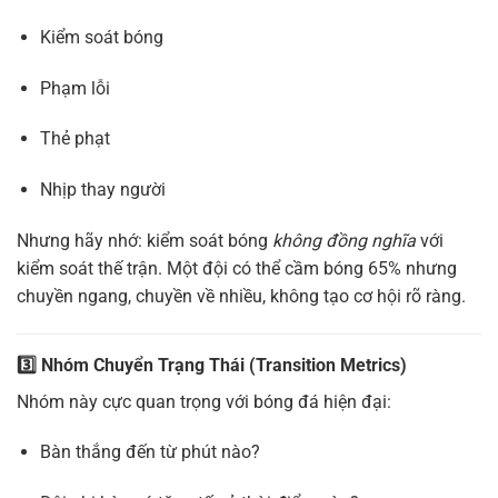
Kiểm soát bóng
Phạm lỗi
Thẻ phạt
Nhịp thay người
Nhưng hãy nhớ: kiểm soát bóng
không đồng nghĩa
với
kiểm soát thế trận. Một đội có thể cầm bóng 65% nhưng
chuyền ngang, chuyền về nhiều, không tạo cơ hội rõ ràng.
3️⃣ Nhóm Chuyển Trạng Thái (Transition Metrics)
Nhóm này cực quan trọng với bóng đá hiện đại:
Bàn thắng đến từ phút nào?