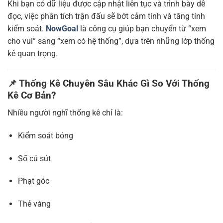
Khi bạn có dữ liệu được cập nhật liên tục và trình bày dễ
đọc, việc phân tích trận đấu sẽ bớt cảm tính và tăng tính
kiểm soát.
NowGoal
là công cụ giúp bạn chuyển từ “xem
cho vui” sang “xem có hệ thống”, dựa trên những lớp thống
kê quan trọng.
📌 Thống Kê Chuyên Sâu Khác Gì So Với Thống
Kê Cơ Bản?
Nhiều người nghĩ thống kê chỉ là:
Kiểm soát bóng
Số cú sút
Phạt góc
Thẻ vàng