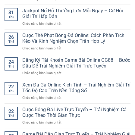
Khuyến
Mãi
Jackpot Nổ Hũ Thưởng Lớn Mỗi Ngày – Cơ Hội
31
Thành
Giải Trí Hấp Dẫn
Th5
Viên
ở
Chức năng bình luận bị tắt
Mới
Jackpot
SP8BET
Nổ
Cược Thẻ Phạt Bóng Đá Online: Cách Phân Tích
–
26
Hũ
Ưu
Kèo Và Kinh Nghiệm Chọn Trận Hợp Lý
Th5
Thưởng
Đãi
ở
Chức năng bình luận bị tắt
Lớn
Khởi
Cược
Mỗi
Đầu
Thẻ
Đăng Ký Tài Khoản Game Bài Online GG88 – Bước
Ngày
Cho
24
Phạt
–
Đầu Để Trải Nghiệm Giải Trí Trực Tuyến
Người
Th5
Bóng
Cơ
Chơi
ở
Chức năng bình luận bị tắt
Đá
Hội
Online
Đăng
Online:
Giải
Ký
Xem Đá Gà Online Kịch Tính – Trải Nghiệm Giải Trí
Cách
Trí
22
Tài
Phân
Tốc Độ Cao Trên Nền Tảng Số
Hấp
Th5
Khoản
Tích
Dẫn
ở
Chức năng bình luận bị tắt
Game
Kèo
Xem
Bài
Và
Đá
Cược Bóng Đá Live Trực Tuyến – Trải Nghiệm Cá
Online
Kinh
22
Gà
GG88
Cược Theo Thời Gian Thực
Nghiệm
Th5
Online
–
Chọn
ở
Chức năng bình luận bị tắt
Kịch
Bước
Trận
Cược
Tính
Đầu
Hợp
Bóng
Game Bài Dân Gian Trực Tuyến – Trải Nghiệm Giải
–
Để