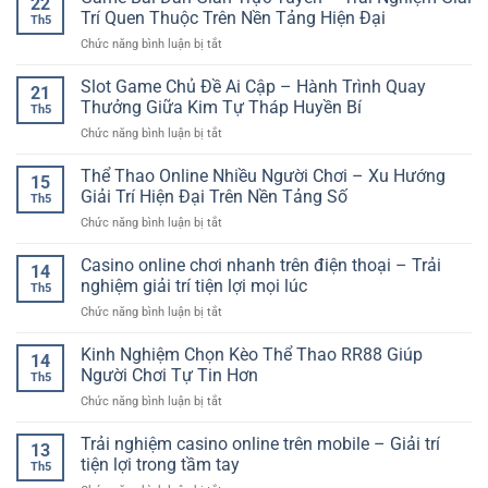
22
Lý
Đá
Trải
Trí Quen Thuộc Trên Nền Tảng Hiện Đại
Trải
Th5
Live
Nghiệm
Nghiệm
ở
Chức năng bình luận bị tắt
Trực
Giải
Giải
Game
Tuyến
Trí
Trí
Bài
Slot Game Chủ Đề Ai Cập – Hành Trình Quay
–
Tốc
21
Trực
Dân
Trải
Thưởng Giữa Kim Tự Tháp Huyền Bí
Độ
Tuyến
Th5
Gian
Nghiệm
Cao
ở
Chức năng bình luận bị tắt
Trực
Cá
Trên
Slot
Tuyến
Cược
Nền
Game
Thể Thao Online Nhiều Người Chơi – Xu Hướng
–
Theo
15
Tảng
Chủ
Trải
Giải Trí Hiện Đại Trên Nền Tảng Số
Thời
Số
Th5
Đề
Nghiệm
Gian
ở
Chức năng bình luận bị tắt
Ai
Giải
Thực
Thể
Cập
Trí
Thao
Casino online chơi nhanh trên điện thoại – Trải
–
Quen
14
Online
Hành
nghiệm giải trí tiện lợi mọi lúc
Thuộc
Th5
Nhiều
Trình
Trên
ở
Chức năng bình luận bị tắt
Người
Quay
Nền
Casino
Chơi
Thưởng
Tảng
online
Kinh Nghiệm Chọn Kèo Thể Thao RR88 Giúp
–
Giữa
14
Hiện
chơi
Xu
Người Chơi Tự Tin Hơn
Kim
Đại
Th5
nhanh
Hướng
Tự
ở
Chức năng bình luận bị tắt
trên
Giải
Tháp
Kinh
điện
Trí
Huyền
Nghiệm
Trải nghiệm casino online trên mobile – Giải trí
thoại
Hiện
13
Bí
Chọn
–
tiện lợi trong tầm tay
Đại
Th5
Kèo
Trải
Trên