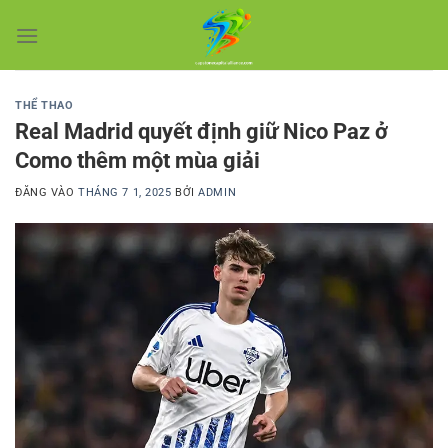
Bỏ
qua
nội
dung
THỂ THAO
Real Madrid quyết định giữ Nico Paz ở
Como thêm một mùa giải
ĐĂNG VÀO
THÁNG 7 1, 2025
BỞI
ADMIN