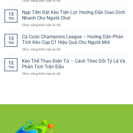
ở
Chức năng bình luận bị tắt
Thể
nghiệm
Nền
Trải
Thao
giải
Tảng
nghiệm
Nạp Tiền Đặt Kèo Tiện Lợi: Hướng Dẫn Giao Dịch
RR88
trí
13
Số
casino
Giúp
Nhanh Cho Người Chơi
tiện
Th5
online
Người
lợi
ở
Chức năng bình luận bị tắt
trên
Chơi
mọi
Nạp
mobile
Tự
lúc
Tiền
Cá Cược Champions League – Hướng Dẫn Phân
–
Tin
13
Đặt
Giải
Tích Kèo Cúp C1 Hiệu Quả Cho Người Mới
Hơn
Th5
Kèo
trí
ở
Chức năng bình luận bị tắt
Tiện
tiện
Cá
Lợi:
lợi
Cược
Kèo Thể Thao Điện Tử – Cách Theo Dõi Tỷ Lệ Và
Hướng
trong
12
Champions
Dẫn
Phân Tích Trận Đấu
tầm
Th5
League
Giao
tay
ở
Chức năng bình luận bị tắt
–
Dịch
Kèo
Hướng
Nhanh
Thể
Dẫn
Cho
Thao
Phân
Người
Điện
Tích
Chơi
Tử
Kèo
–
Cúp
Cách
C1
Theo
Hiệu
Dõi
Quả
Tỷ
Cho
Lệ
Người