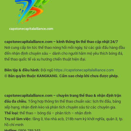
Và
Mới
Phân
Tích
Trận
Đấu
capstonecapitalalliance.com – kênh thông tin thể thao cập nhật 24/7
Nơi cung cấp tin tức thể thao nóng hổi mỗi ngày, từ các giải đấu hàng đầu
đến nhận định chuyên sâu – dành cho người hâm mộ yêu thích bóng đá,
thể thao quốc tế và xu hướng chiến thuật hiện đại.
Biên tập & điều hành:
Đội ngũ
https://capstonecapitalalliance.com
© Bản quyền thuộc KANGKANG. Cấm sao chép khi chưa được phép.
capstonecapitalalliance.com – chuyên trang thể thao & nhận định trận
đấu đa chiều.
Tổng hợp thông tin thể thao chuẩn xác: lịch thi đấu, bảng
xếp hạng, nhận định kèo và phân tích chuyên sâu từ các chuyên gia.
Thể loại:
thể thao – bóng đá – phân tích – nhận định
Trụ sở làm việc:
tầng 3, tòa nhà acb, 218b nam kỳ khởi nghĩa, quận 3, tp.
hồ chí minh
Hotline:
0906.789.345