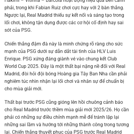
Hakimi – Vitinha – Barcola hoạt động hiệu quả bên cánh
phải, trong khi Fabian Ruiz chơi cực hay với 2 bàn thắng.
Ngược lại, Real Madrid thiếu sự kết nối và sáng tạo trong
lối chơi, không tận dụng được các cơ hội cố định hay sai
sót của PSG.
Chiến thắng đậm đà này là minh chứng rõ ràng cho sức
mạnh của PSG dưới sự dẫn dắt tài tình của HLV Luis
Enrique. PSG xứng đáng giành vé vào chung kết Club
World Cup 2025. Đây là một thất bại nặng nề đối với Real
Madrid, đòi hỏi đội bóng Hoàng gia Tây Ban Nha cần phải
nghiêm túc nhìn nhận lại lối chơi và nhân sự để chuẩn bị
cho mùa giải mới.
Thất bại trước PSG cũng gióng lên hồi chuông cảnh báo
cho Real Madrid trước thềm mùa giải mới 2025/26. Họ cần
phải có những sự điều chỉnh mạnh mẽ để tránh lặp lại
những sai lầm và hướng tới những thành công trong tương
lai. Chiến thắng thuyết phục của PSG trước Real Madrid