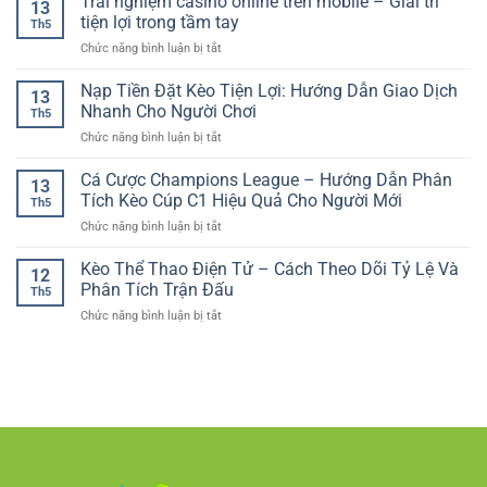
Trải nghiệm casino online trên mobile – Giải trí
Hiện
13
Bí
Chọn
–
tiện lợi trong tầm tay
Đại
Th5
Kèo
Trải
Trên
ở
Chức năng bình luận bị tắt
Thể
nghiệm
Nền
Trải
Thao
giải
Tảng
nghiệm
Nạp Tiền Đặt Kèo Tiện Lợi: Hướng Dẫn Giao Dịch
RR88
trí
13
Số
casino
Giúp
Nhanh Cho Người Chơi
tiện
Th5
online
Người
lợi
ở
Chức năng bình luận bị tắt
trên
Chơi
mọi
Nạp
mobile
Tự
lúc
Tiền
Cá Cược Champions League – Hướng Dẫn Phân
–
Tin
13
Đặt
Giải
Tích Kèo Cúp C1 Hiệu Quả Cho Người Mới
Hơn
Th5
Kèo
trí
ở
Chức năng bình luận bị tắt
Tiện
tiện
Cá
Lợi:
lợi
Cược
Kèo Thể Thao Điện Tử – Cách Theo Dõi Tỷ Lệ Và
Hướng
trong
12
Champions
Dẫn
Phân Tích Trận Đấu
tầm
Th5
League
Giao
tay
ở
Chức năng bình luận bị tắt
–
Dịch
Kèo
Hướng
Nhanh
Thể
Dẫn
Cho
Thao
Phân
Người
Điện
Tích
Chơi
Tử
Kèo
–
Cúp
Cách
C1
Theo
Hiệu
Dõi
Quả