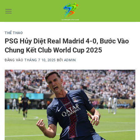
Bỏ
qua
nội
dung
THỂ THAO
PSG Hủy Diệt Real Madrid 4-0, Bước Vào
Chung Kết Club World Cup 2025
ĐĂNG VÀO
THÁNG 7 10, 2025
BỞI
ADMIN