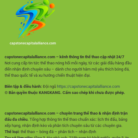
Tỷ
Cho
Lệ
Người
Và
Mới
Phân
Tích
Trận
Đấu
capstonecapitalalliance.com – kênh thông tin thể thao cập nhật 24/7
Nơi cung cấp tin tức thể thao nóng hổi mỗi ngày, từ các giải đấu hàng đầu
đến nhận định chuyên sâu – dành cho người hâm mộ yêu thích bóng đá,
thể thao quốc tế và xu hướng chiến thuật hiện đại.
Biên tập & điều hành:
Đội ngũ
https://capstonecapitalalliance.com
© Bản quyền thuộc KANGKANG. Cấm sao chép khi chưa được phép.
capstonecapitalalliance.com – chuyên trang thể thao & nhận định trận
đấu đa chiều.
Tổng hợp thông tin thể thao chuẩn xác: lịch thi đấu, bảng
xếp hạng, nhận định kèo và phân tích chuyên sâu từ các chuyên gia.
Thể loại:
thể thao – bóng đá – phân tích – nhận định
Trụ sở làm việc:
tầng 3, tòa nhà acb, 218b nam kỳ khởi nghĩa, quận 3, tp.