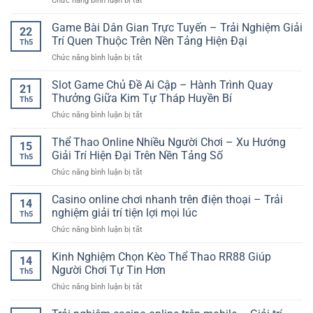
Chức năng bình luận bị tắt
Kịch
Bước
Trận
Cược
Tính
Đầu
Hợp
Bóng
Game Bài Dân Gian Trực Tuyến – Trải Nghiệm Giải
–
Để
22
Lý
Đá
Trải
Trí Quen Thuộc Trên Nền Tảng Hiện Đại
Trải
Th5
Live
Nghiệm
Nghiệm
ở
Chức năng bình luận bị tắt
Trực
Giải
Giải
Game
Tuyến
Trí
Trí
Bài
Slot Game Chủ Đề Ai Cập – Hành Trình Quay
–
Tốc
21
Trực
Dân
Trải
Thưởng Giữa Kim Tự Tháp Huyền Bí
Độ
Tuyến
Th5
Gian
Nghiệm
Cao
ở
Chức năng bình luận bị tắt
Trực
Cá
Trên
Slot
Tuyến
Cược
Nền
Game
Thể Thao Online Nhiều Người Chơi – Xu Hướng
–
Theo
15
Tảng
Chủ
Trải
Giải Trí Hiện Đại Trên Nền Tảng Số
Thời
Số
Th5
Đề
Nghiệm
Gian
ở
Chức năng bình luận bị tắt
Ai
Giải
Thực
Thể
Cập
Trí
Thao
Casino online chơi nhanh trên điện thoại – Trải
–
Quen
14
Online
Hành
nghiệm giải trí tiện lợi mọi lúc
Thuộc
Th5
Nhiều
Trình
Trên
ở
Chức năng bình luận bị tắt
Người
Quay
Nền
Casino
Chơi
Thưởng
Tảng
online
Kinh Nghiệm Chọn Kèo Thể Thao RR88 Giúp
–
Giữa
14
Hiện
chơi
Xu
Người Chơi Tự Tin Hơn
Kim
Đại
Th5
nhanh
Hướng
Tự
ở
Chức năng bình luận bị tắt
trên
Giải
Tháp
Kinh
điện
Trí
Huyền
Nghiệm
thoại