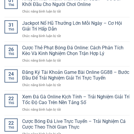
01
Khởi Đầu Cho Người Chơi Online
Th6
ở
Chức năng bình luận bị tắt
Khuyến
Mãi
Jackpot Nổ Hũ Thưởng Lớn Mỗi Ngày – Cơ Hội
31
Thành
Giải Trí Hấp Dẫn
Th5
Viên
ở
Chức năng bình luận bị tắt
Mới
Jackpot
SP8BET
Nổ
Cược Thẻ Phạt Bóng Đá Online: Cách Phân Tích
–
26
Hũ
Ưu
Kèo Và Kinh Nghiệm Chọn Trận Hợp Lý
Th5
Thưởng
Đãi
ở
Chức năng bình luận bị tắt
Lớn
Khởi
Cược
Mỗi
Đầu
Thẻ
Đăng Ký Tài Khoản Game Bài Online GG88 – Bước
Ngày
Cho
24
Phạt
–
Đầu Để Trải Nghiệm Giải Trí Trực Tuyến
Người
Th5
Bóng
Cơ
Chơi
ở
Chức năng bình luận bị tắt
Đá
Hội
Online
Đăng
Online:
Giải
Ký
Xem Đá Gà Online Kịch Tính – Trải Nghiệm Giải Trí
Cách
Trí
22
Tài
Phân
Tốc Độ Cao Trên Nền Tảng Số
Hấp
Th5
Khoản
Tích
Dẫn
ở
Chức năng bình luận bị tắt
Game
Kèo
Xem
Bài
Và
Đá
Cược Bóng Đá Live Trực Tuyến – Trải Nghiệm Cá
Online
Kinh
22
Gà
GG88
Cược Theo Thời Gian Thực
Nghiệm
Th5
Online
–
Chọn
ở