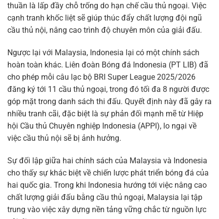
thuần là lấp đầy chỗ trống do hạn chế cầu thủ ngoại. Việc
cạnh tranh khốc liệt sẽ giúp thúc đẩy chất lượng đội ngũ
cầu thủ nội, nâng cao trình độ chuyên môn của giải đấu.
Ngược lại với Malaysia, Indonesia lại có một chính sách
hoàn toàn khác. Liên đoàn Bóng đá Indonesia (PT LIB) đã
cho phép mỗi câu lạc bộ BRI Super League 2025/2026
đăng ký tới 11 cầu thủ ngoại, trong đó tối đa 8 người được
góp mặt trong danh sách thi đấu. Quyết định này đã gây ra
nhiều tranh cãi, đặc biệt là sự phản đối mạnh mẽ từ Hiệp
hội Cầu thủ Chuyên nghiệp Indonesia (APPI), lo ngại về
việc cầu thủ nội sẽ bị ảnh hưởng.
Sự đối lập giữa hai chính sách của Malaysia và Indonesia
cho thấy sự khác biệt về chiến lược phát triển bóng đá của
hai quốc gia. Trong khi Indonesia hướng tới việc nâng cao
chất lượng giải đấu bằng cầu thủ ngoại, Malaysia lại tập
trung vào việc xây dựng nền tảng vững chắc từ nguồn lực