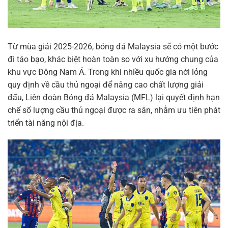
Từ mùa giải 2025-2026, bóng đá Malaysia sẽ có một bước
đi táo bạo, khác biệt hoàn toàn so với xu hướng chung của
khu vực Đông Nam Á. Trong khi nhiều quốc gia nới lỏng
quy định về cầu thủ ngoại để nâng cao chất lượng giải
đấu, Liên đoàn Bóng đá Malaysia (MFL) lại quyết định hạn
chế số lượng cầu thủ ngoại được ra sân, nhằm ưu tiên phát
triển tài năng nội địa.