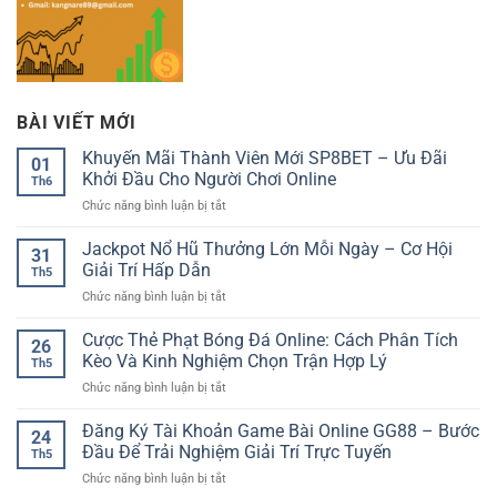
BÀI VIẾT MỚI
Khuyến Mãi Thành Viên Mới SP8BET – Ưu Đãi
01
Khởi Đầu Cho Người Chơi Online
Th6
ở
Chức năng bình luận bị tắt
Khuyến
Mãi
Jackpot Nổ Hũ Thưởng Lớn Mỗi Ngày – Cơ Hội
31
Thành
Giải Trí Hấp Dẫn
Th5
Viên
ở
Chức năng bình luận bị tắt
Mới
Jackpot
SP8BET
Nổ
Cược Thẻ Phạt Bóng Đá Online: Cách Phân Tích
–
26
Hũ
Ưu
Kèo Và Kinh Nghiệm Chọn Trận Hợp Lý
Th5
Thưởng
Đãi
ở
Chức năng bình luận bị tắt
Lớn
Khởi
Cược
Mỗi
Đầu
Thẻ
Đăng Ký Tài Khoản Game Bài Online GG88 – Bước
Ngày
Cho
24
Phạt
–
Đầu Để Trải Nghiệm Giải Trí Trực Tuyến
Người
Th5
Bóng
Cơ
Chơi
ở
Chức năng bình luận bị tắt
Đá
Hội
Online
Đăng