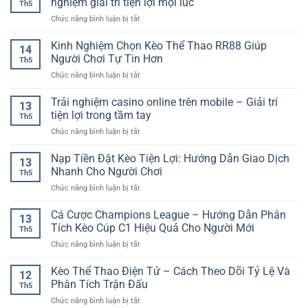
nghiệm giải trí tiện lợi mọi lúc
Thuộc
Th5
Nhiều
Trình
Trên
ở
Chức năng bình luận bị tắt
Người
Quay
Nền
Casino
Chơi
Thưởng
Tảng
online
Kinh Nghiệm Chọn Kèo Thể Thao RR88 Giúp
–
Giữa
14
Hiện
chơi
Xu
Người Chơi Tự Tin Hơn
Kim
Đại
Th5
nhanh
Hướng
Tự
ở
Chức năng bình luận bị tắt
trên
Giải
Tháp
Kinh
điện
Trí
Huyền
Nghiệm
Trải nghiệm casino online trên mobile – Giải trí
thoại
Hiện
13
Bí
Chọn
–
tiện lợi trong tầm tay
Đại
Th5
Kèo
Trải
Trên
ở
Chức năng bình luận bị tắt
Thể
nghiệm
Nền
Trải
Thao
giải
Tảng
nghiệm
Nạp Tiền Đặt Kèo Tiện Lợi: Hướng Dẫn Giao Dịch
RR88
trí
13
Số
casino
Giúp
Nhanh Cho Người Chơi
tiện
Th5
online
Người
lợi
ở
Chức năng bình luận bị tắt
trên
Chơi
mọi
Nạp
mobile
Tự
lúc
Tiền
Cá Cược Champions League – Hướng Dẫn Phân
–
Tin
13
Đặt
Giải
Tích Kèo Cúp C1 Hiệu Quả Cho Người Mới
Hơn
Th5
Kèo
trí
ở
Chức năng bình luận bị tắt
Tiện
tiện
Cá
Lợi:
lợi
Cược
Kèo Thể Thao Điện Tử – Cách Theo Dõi Tỷ Lệ Và
Hướng
trong
12
Champions
Dẫn
Phân Tích Trận Đấu
tầm
Th5
League
Giao
tay
ở
Chức năng bình luận bị tắt
–
Dịch