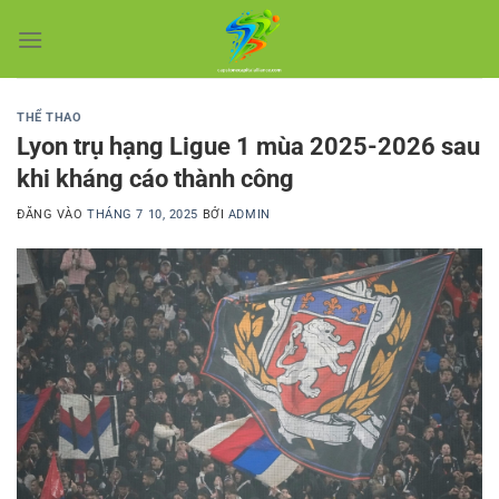
Bỏ
qua
nội
dung
THỂ THAO
Lyon trụ hạng Ligue 1 mùa 2025-2026 sau
khi kháng cáo thành công
ĐĂNG VÀO
THÁNG 7 10, 2025
BỞI
ADMIN