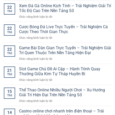
Online:
Giải
Ký
Xem Đá Gà Online Kịch Tính – Trải Nghiệm Giải Trí
Cách
Trí
22
Tài
Phân
Tốc Độ Cao Trên Nền Tảng Số
Hấp
Th5
Khoản
Tích
Dẫn
ở
Chức năng bình luận bị tắt
Game
Kèo
Xem
Bài
Và
Đá
Cược Bóng Đá Live Trực Tuyến – Trải Nghiệm Cá
Online
Kinh
22
Gà
GG88
Cược Theo Thời Gian Thực
Nghiệm
Th5
Online
–
Chọn
ở
Chức năng bình luận bị tắt
Kịch
Bước
Trận
Cược
Tính
Đầu
Hợp
Bóng
Game Bài Dân Gian Trực Tuyến – Trải Nghiệm Giải
–
Để
22
Lý
Đá
Trải
Trí Quen Thuộc Trên Nền Tảng Hiện Đại
Trải
Th5
Live
Nghiệm
Nghiệm
ở
Chức năng bình luận bị tắt
Trực
Giải
Giải
Game
Tuyến
Trí
Trí
Bài
Slot Game Chủ Đề Ai Cập – Hành Trình Quay
–
Tốc
21
Trực
Dân
Trải
Thưởng Giữa Kim Tự Tháp Huyền Bí
Độ
Tuyến
Th5
Gian
Nghiệm
Cao
ở
Chức năng bình luận bị tắt
Trực
Cá
Trên
Slot
Tuyến
Cược
Nền
Game
Thể Thao Online Nhiều Người Chơi – Xu Hướng
–
Theo
15
Tảng
Chủ
Trải
Giải Trí Hiện Đại Trên Nền Tảng Số
Thời
Số
Th5
Đề
Nghiệm
Gian
ở
Chức năng bình luận bị tắt
Ai
Giải
Thực
Thể
Cập
Trí
Thao
Casino online chơi nhanh trên điện thoại – Trải
–
Quen
14
Online
Hành