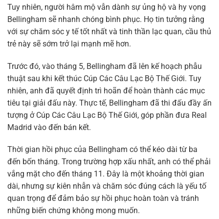
Tuy nhiên, người hâm mộ vẫn dành sự ủng hộ và hy vọng
Bellingham sẽ nhanh chóng bình phục. Họ tin tưởng rằng
với sự chăm sóc y tế tốt nhất và tinh thần lạc quan, cầu thủ
trẻ này sẽ sớm trở lại mạnh mẽ hơn.
Trước đó, vào tháng 5, Bellingham đã lên kế hoạch phẫu
thuật sau khi kết thúc Cúp Các Câu Lạc Bộ Thế Giới. Tuy
nhiên, anh đã quyết định trì hoãn để hoàn thành các mục
tiêu tại giải đấu này. Thực tế, Bellingham đã thi đấu đầy ấn
tượng ở Cúp Các Câu Lạc Bộ Thế Giới, góp phần đưa Real
Madrid vào đến bán kết.
Thời gian hồi phục của Bellingham có thể kéo dài từ ba
đến bốn tháng. Trong trường hợp xấu nhất, anh có thể phải
vắng mặt cho đến tháng 11. Đây là một khoảng thời gian
dài, nhưng sự kiên nhẫn và chăm sóc đúng cách là yếu tố
quan trọng để đảm bảo sự hồi phục hoàn toàn và tránh
những biến chứng không mong muốn.