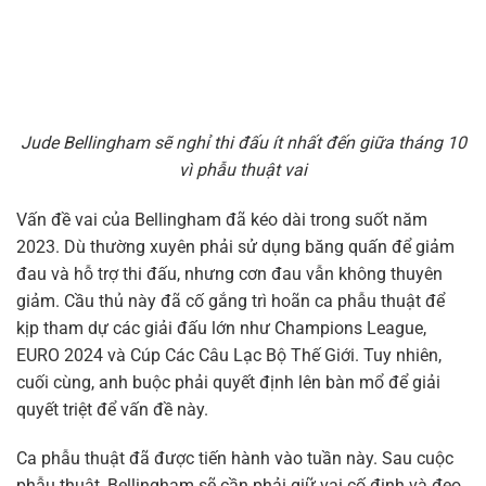
Jude Bellingham sẽ nghỉ thi đấu ít nhất đến giữa tháng 10
vì phẫu thuật vai
Vấn đề vai của Bellingham đã kéo dài trong suốt năm
2023. Dù thường xuyên phải sử dụng băng quấn để giảm
đau và hỗ trợ thi đấu, nhưng cơn đau vẫn không thuyên
giảm. Cầu thủ này đã cố gắng trì hoãn ca phẫu thuật để
kịp tham dự các giải đấu lớn như Champions League,
EURO 2024 và Cúp Các Câu Lạc Bộ Thế Giới. Tuy nhiên,
cuối cùng, anh buộc phải quyết định lên bàn mổ để giải
quyết triệt để vấn đề này.
Ca phẫu thuật đã được tiến hành vào tuần này. Sau cuộc
phẫu thuật, Bellingham sẽ cần phải giữ vai cố định và đeo