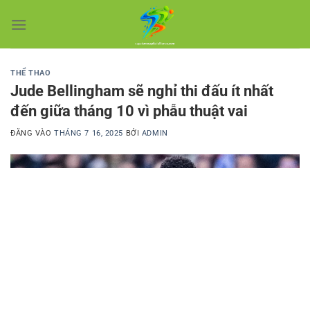
Bỏ
qua
nội
dung
THỂ THAO
Jude Bellingham sẽ nghỉ thi đấu ít nhất
đến giữa tháng 10 vì phẫu thuật vai
ĐĂNG VÀO
THÁNG 7 16, 2025
BỞI
ADMIN