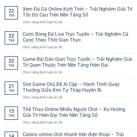
Đăng
Online:
Giải
Ký
Xem Đá Gà Online Kịch Tính – Trải Nghiệm Giải Trí
Cách
Trí
22
Tài
Phân
Tốc Độ Cao Trên Nền Tảng Số
Hấp
Th5
Khoản
Tích
Dẫn
ở
Chức năng bình luận bị tắt
Game
Kèo
Xem
Bài
Và
Đá
Cược Bóng Đá Live Trực Tuyến – Trải Nghiệm Cá
Online
Kinh
22
Gà
GG88
Cược Theo Thời Gian Thực
Nghiệm
Th5
Online
–
Chọn
ở
Chức năng bình luận bị tắt
Kịch
Bước
Trận
Cược
Tính
Đầu
Hợp
Bóng
Game Bài Dân Gian Trực Tuyến – Trải Nghiệm Giải
–
Để
22
Lý
Đá
Trải
Trí Quen Thuộc Trên Nền Tảng Hiện Đại
Trải
Th5
Live
Nghiệm
Nghiệm
ở
Chức năng bình luận bị tắt
Trực
Giải
Giải
Game
Tuyến
Trí
Trí
Bài
Slot Game Chủ Đề Ai Cập – Hành Trình Quay
–
Tốc
21
Trực
Dân
Trải
Thưởng Giữa Kim Tự Tháp Huyền Bí
Độ
Tuyến
Th5
Gian
Nghiệm
Cao
ở
Chức năng bình luận bị tắt
Trực
Cá
Trên
Slot
Tuyến
Cược
Nền
Game
Thể Thao Online Nhiều Người Chơi – Xu Hướng
–
Theo
15
Tảng
Chủ
Trải
Giải Trí Hiện Đại Trên Nền Tảng Số
Thời
Số
Th5
Đề
Nghiệm
Gian
ở
Chức năng bình luận bị tắt
Ai
Giải
Thực
Thể
Cập
Trí
Thao
Casino online chơi nhanh trên điện thoại – Trải
–
Quen
14