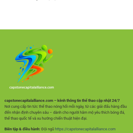
Dịch
Kèo
Hướng
Nhanh
Thể
Dẫn
Cho
Thao
Phân
Người
Điện
Tích
Chơi
Tử
Kèo
–
Cúp
Cách
C1
Theo
Hiệu
Dõi
Quả
Tỷ
Cho
Lệ
Người
Và
Mới
Phân
Tích
Trận
Đấu
capstonecapitalalliance.com – kênh thông tin thể thao cập nhật 24/7
Nơi cung cấp tin tức thể thao nóng hổi mỗi ngày, từ các giải đấu hàng đầu
đến nhận định chuyên sâu – dành cho người hâm mộ yêu thích bóng đá,
thể thao quốc tế và xu hướng chiến thuật hiện đại.
Biên tập & điều hành:
Đội ngũ
https://capstonecapitalalliance.com