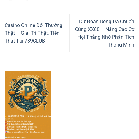
Dự Đoán Bóng Đá Chuẩn
Casino Online Đổi Thưởng
Cùng XX88 – Nâng Cao Cơ
Thật – Giải Trí Thật, Tiền
Hội Thắng Nhờ Phân Tích
Thật Tại 789CLUB
Thông Minh