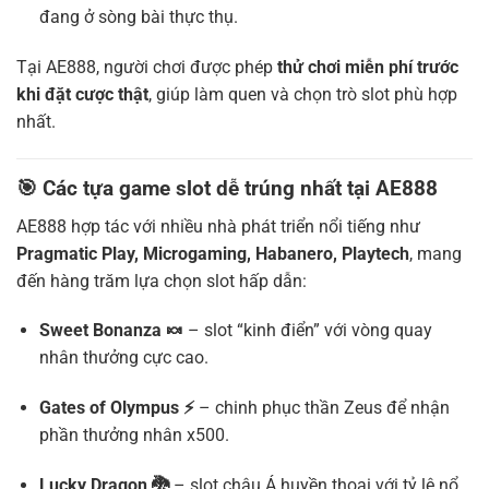
đang ở sòng bài thực thụ.
Tại AE888, người chơi được phép
thử chơi miễn phí trước
khi đặt cược thật
, giúp làm quen và chọn trò slot phù hợp
nhất.
🎯 Các tựa game slot dễ trúng nhất tại AE888
AE888 hợp tác với nhiều nhà phát triển nổi tiếng như
Pragmatic Play, Microgaming, Habanero, Playtech
, mang
đến hàng trăm lựa chọn slot hấp dẫn:
Sweet Bonanza 🍬
– slot “kinh điển” với vòng quay
nhân thưởng cực cao.
Gates of Olympus ⚡
– chinh phục thần Zeus để nhận
phần thưởng nhân x500.
Lucky Dragon 🐉
– slot châu Á huyền thoại với tỷ lệ nổ