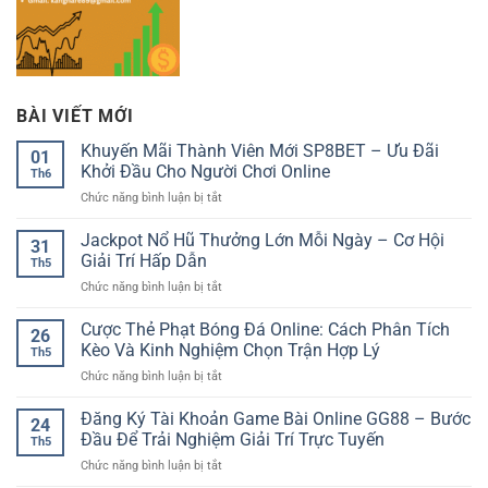
BÀI VIẾT MỚI
Khuyến Mãi Thành Viên Mới SP8BET – Ưu Đãi
01
Khởi Đầu Cho Người Chơi Online
Th6
ở
Chức năng bình luận bị tắt
Khuyến
Mãi
Jackpot Nổ Hũ Thưởng Lớn Mỗi Ngày – Cơ Hội
31
Thành
Giải Trí Hấp Dẫn
Th5
Viên
ở
Chức năng bình luận bị tắt
Mới
Jackpot
SP8BET
Nổ
Cược Thẻ Phạt Bóng Đá Online: Cách Phân Tích
–
26
Hũ
Ưu
Kèo Và Kinh Nghiệm Chọn Trận Hợp Lý
Th5
Thưởng
Đãi
ở
Chức năng bình luận bị tắt
Lớn
Khởi
Cược
Mỗi
Đầu
Thẻ
Đăng Ký Tài Khoản Game Bài Online GG88 – Bước
Ngày
Cho
24
Phạt
–
Đầu Để Trải Nghiệm Giải Trí Trực Tuyến
Người
Th5
Bóng
Cơ
Chơi
ở
Chức năng bình luận bị tắt
Đá
Hội
Online
Đăng
Online: