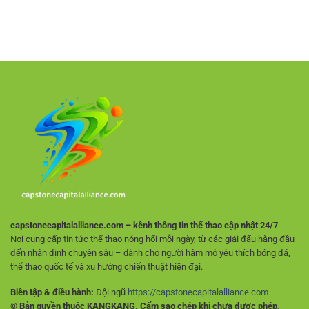
Kèo
Hướng
Nhanh
Thể
Dẫn
Cho
Thao
Phân
Người
Điện
Tích
Chơi
Tử
Kèo
–
Cúp
Cách
C1
Theo
Hiệu
Dõi
Quả
Tỷ
Cho
Lệ
Người
Và
Mới
Phân
Tích
Trận
Đấu
capstonecapitalalliance.com – kênh thông tin thể thao cập nhật 24/7
Nơi cung cấp tin tức thể thao nóng hổi mỗi ngày, từ các giải đấu hàng đầu
đến nhận định chuyên sâu – dành cho người hâm mộ yêu thích bóng đá,
thể thao quốc tế và xu hướng chiến thuật hiện đại.
Biên tập & điều hành:
Đội ngũ
https://capstonecapitalalliance.com
© Bản quyền thuộc KANGKANG. Cấm sao chép khi chưa được phép.