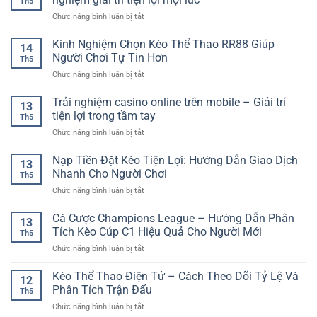
Th5
Nhiều
Trình
Trên
ở
Chức năng bình luận bị tắt
Người
Quay
Nền
Casino
Chơi
Thưởng
Tảng
online
Kinh Nghiệm Chọn Kèo Thể Thao RR88 Giúp
–
Giữa
14
Hiện
chơi
Xu
Người Chơi Tự Tin Hơn
Kim
Đại
Th5
nhanh
Hướng
Tự
ở
Chức năng bình luận bị tắt
trên
Giải
Tháp
Kinh
điện
Trí
Huyền
Nghiệm
Trải nghiệm casino online trên mobile – Giải trí
thoại
Hiện
13
Bí
Chọn
–
tiện lợi trong tầm tay
Đại
Th5
Kèo
Trải
Trên
ở
Chức năng bình luận bị tắt
Thể
nghiệm
Nền
Trải
Thao
giải
Tảng
nghiệm
Nạp Tiền Đặt Kèo Tiện Lợi: Hướng Dẫn Giao Dịch
RR88
trí
13
Số
casino
Giúp
Nhanh Cho Người Chơi
tiện
Th5
online
Người
lợi
ở
Chức năng bình luận bị tắt
trên
Chơi
mọi
Nạp
mobile
Tự
lúc
Tiền
Cá Cược Champions League – Hướng Dẫn Phân
–
Tin
13
Đặt
Giải
Tích Kèo Cúp C1 Hiệu Quả Cho Người Mới
Hơn
Th5
Kèo
trí
ở
Chức năng bình luận bị tắt
Tiện
tiện
Cá
Lợi:
lợi
Cược
Kèo Thể Thao Điện Tử – Cách Theo Dõi Tỷ Lệ Và
Hướng
trong
12
Champions
Dẫn
Phân Tích Trận Đấu
tầm
Th5
League
Giao
tay
ở
Chức năng bình luận bị tắt
–
Dịch