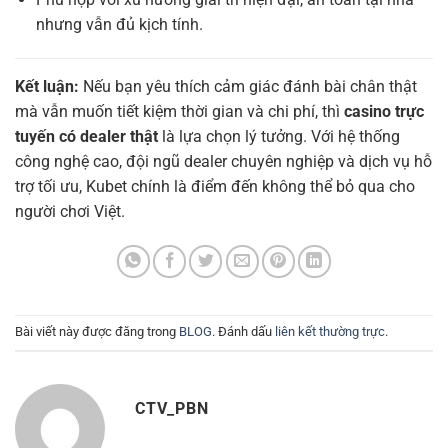
nhưng vẫn đủ kịch tính.
Kết luận:
Nếu bạn yêu thích cảm giác đánh bài chân thật
mà vẫn muốn tiết kiệm thời gian và chi phí, thì
casino trực
tuyến có dealer thật
là lựa chọn lý tưởng. Với hệ thống
công nghệ cao, đội ngũ dealer chuyên nghiệp và dịch vụ hỗ
trợ tối ưu, Kubet chính là điểm đến không thể bỏ qua cho
người chơi Việt.
Bài viết này được đăng trong
BLOG
. Đánh dấu
liên kết thường trực
.
CTV_PBN