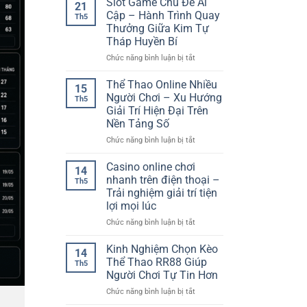
Slot Game Chủ Đề Ai
21
Số
Cược
Dân
Cập – Hành Trình Quay
Th5
Theo
Gian
Thưởng Giữa Kim Tự
Thời
Trực
Tháp Huyền Bí
Gian
Tuyến
Thực
–
ở
Chức năng bình luận bị tắt
Trải
Slot
Nghiệm
Game
Thể Thao Online Nhiều
15
Giải
Chủ
Người Chơi – Xu Hướng
Th5
Trí
Đề
Giải Trí Hiện Đại Trên
Quen
Ai
Nền Tảng Số
Thuộc
Cập
Trên
–
ở
Chức năng bình luận bị tắt
Nền
Hành
Thể
Tảng
Trình
Thao
Casino online chơi
14
Hiện
Quay
Online
nhanh trên điện thoại –
Th5
Đại
Thưởng
Nhiều
Trải nghiệm giải trí tiện
Giữa
Người
lợi mọi lúc
Kim
Chơi
Tự
–
ở
Chức năng bình luận bị tắt
Tháp
Xu
Casino
Huyền
Hướng
online
Kinh Nghiệm Chọn Kèo
14
Bí
Giải
chơi
Thể Thao RR88 Giúp
Th5
Trí
nhanh
Người Chơi Tự Tin Hơn
Hiện
trên
Đại
ở
Chức năng bình luận bị tắt
điện
Trên
Kinh
thoại