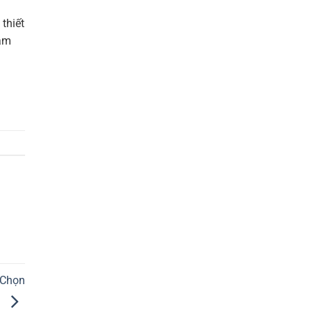
thiết
hâm
 Chọn
ả