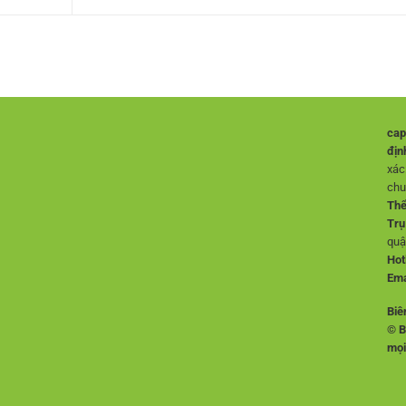
cap
địn
xác
chu
Thể
Trụ
quậ
Hot
Ema
Biê
© B
mọi