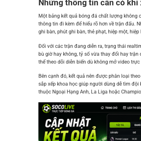
Những thông tin cần có khi
Một bảng kết quả bóng đá chất lượng không c
thông tin đi kèm để hiểu rõ hơn về trận đấu. N
ghi bàn, phút ghi bàn, thẻ phạt, hiệp một, hiệp
Đối với các trận đang diễn ra, trạng thái realt
bù giờ hay không, tỷ số vừa thay đổi hay trận
thể theo dõi diễn biến dù không mở video trực 
Bên cạnh đó, kết quả nên được phân loại theo 
sắp xếp khoa học giúp người dùng dễ tìm đội 
thuộc Ngoại Hạng Anh, La Liga hoặc Champion