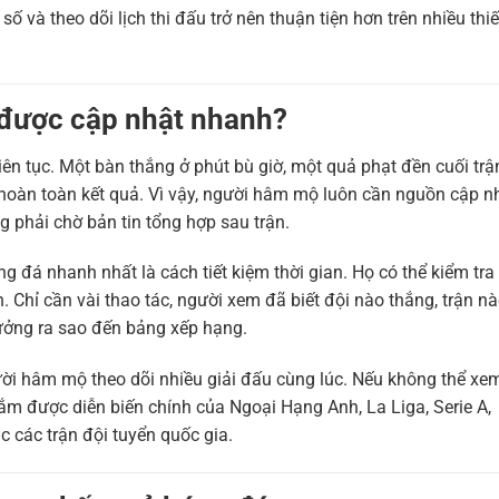
 số và theo dõi lịch thi đấu trở nên thuận tiện hơn trên nhiều thiế
 được cập nhật nhanh?
iên tục. Một bàn thắng ở phút bù giờ, một quả phạt đền cuối trậ
hoàn toàn kết quả. Vì vậy, người hâm mộ luôn cần nguồn cập n
 phải chờ bản tin tổng hợp sau trận.
g đá nhanh nhất là cách tiết kiệm thời gian. Họ có thể kiểm tra 
n. Chỉ cần vài thao tác, người xem đã biết đội nào thắng, trận n
ưởng ra sao đến bảng xếp hạng.
ời hâm mộ theo dõi nhiều giải đấu cùng lúc. Nếu không thể xem
nắm được diễn biến chính của Ngoại Hạng Anh, La Liga, Serie A,
 các trận đội tuyển quốc gia.