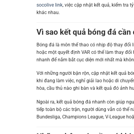
socolive link
, việc cập nhật kết quả, kiểm tra tỷ
khác nhau.
Vì sao kết quả bóng đá cần
Bóng đá là môn thể thao có nhịp độ thay đổi l
hoặc một quyết định VAR có thể làm thay đổi 
nhanh để nắm bắt cục diện mới nhất mà không
Với những người bận rộn, cập nhật kết quả bón
khi đang làm việc, nghỉ giải lao hoặc di chuyể
hòa, cầu thủ nào ghi bàn và kết quả đó ảnh h
Ngoài ra, kết quả bóng đá nhanh còn giúp ngư
tiếp toàn bộ các trận, người dùng vẫn có thể 
Bundesliga, Champions League, V-League hoặc