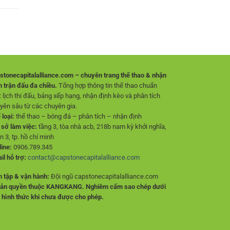
stonecapitalalliance.com – chuyên trang thể thao & nhận
h trận đấu đa chiều.
Tổng hợp thông tin thể thao chuẩn
: lịch thi đấu, bảng xếp hạng, nhận định kèo và phân tích
yên sâu từ các chuyên gia.
 loại:
thể thao – bóng đá – phân tích – nhận định
 sở làm việc:
tầng 3, tòa nhà acb, 218b nam kỳ khởi nghĩa,
n 3, tp. hồ chí minh
line:
0906.789.345
il hỗ trợ:
contact@capstonecapitalalliance.com
n tập & vận hành:
Đội ngũ capstonecapitalalliance.com
ản quyền thuộc KANGKANG. Nghiêm cấm sao chép dưới
 hình thức khi chưa được cho phép.