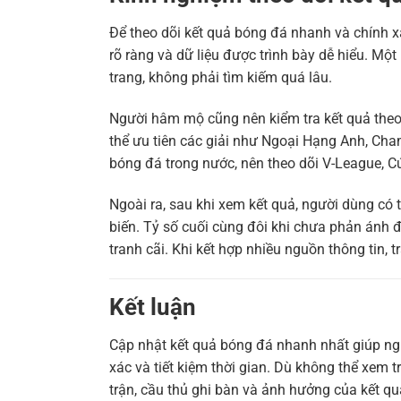
Để theo dõi kết quả bóng đá nhanh và chính xá
rõ ràng và dữ liệu được trình bày dễ hiểu. Mộ
trang, không phải tìm kiếm quá lâu.
Người hâm mộ cũng nên kiểm tra kết quả theo
thể ưu tiên các giải như Ngoại Hạng Anh, Cha
bóng đá trong nước, nên theo dõi V-League, C
Ngoài ra, sau khi xem kết quả, người dùng có 
biến. Tỷ số cuối cùng đôi khi chưa phản ánh đ
tranh cãi. Khi kết hợp nhiều nguồn thông tin, 
Kết luận
Cập nhật kết quả bóng đá nhanh nhất giúp ngư
xác và tiết kiệm thời gian. Dù không thể xem tr
trận, cầu thủ ghi bàn và ảnh hưởng của kết q