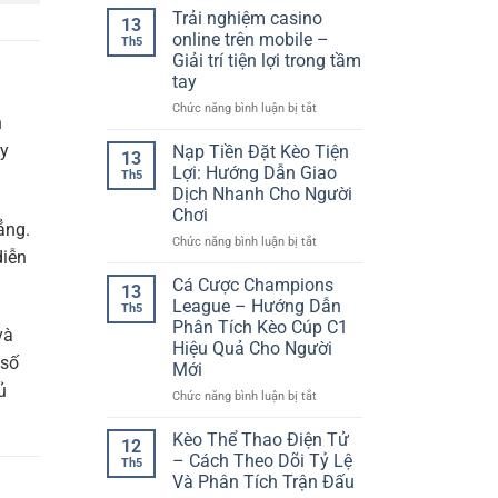
Nền
Nghiệm
–
Trải nghiệm casino
13
Tảng
Chọn
Trải
online trên mobile –
Th5
Số
Kèo
nghiệm
Giải trí tiện lợi trong tầm
Thể
giải
tay
Thao
trí
RR88
tiện
ở
Chức năng bình luận bị tắt
n
Giúp
lợi
Trải
Người
mọi
nghiệm
uy
Nạp Tiền Đặt Kèo Tiện
13
Chơi
lúc
casino
Lợi: Hướng Dẫn Giao
Th5
Tự
online
Dịch Nhanh Cho Người
Tin
trên
Chơi
Hơn
mobile
ẳng.
–
ở
Chức năng bình luận bị tắt
diễn
Giải
Nạp
trí
Tiền
Cá Cược Champions
13
tiện
Đặt
League – Hướng Dẫn
Th5
lợi
Kèo
Phân Tích Kèo Cúp C1
và
trong
Tiện
Hiệu Quả Cho Người
tầm
Lợi:
 số
Mới
tay
Hướng
ủ
Dẫn
ở
Chức năng bình luận bị tắt
Giao
Cá
Dịch
Cược
Kèo Thể Thao Điện Tử
12
Nhanh
Champions
– Cách Theo Dõi Tỷ Lệ
Th5
Cho
League
Và Phân Tích Trận Đấu
Người
–