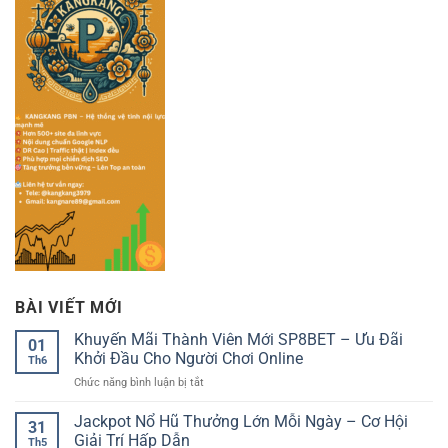
BÀI VIẾT MỚI
Khuyến Mãi Thành Viên Mới SP8BET – Ưu Đãi
01
Khởi Đầu Cho Người Chơi Online
Th6
ở
Chức năng bình luận bị tắt
Khuyến
Mãi
Jackpot Nổ Hũ Thưởng Lớn Mỗi Ngày – Cơ Hội
31
Thành
Giải Trí Hấp Dẫn
Th5