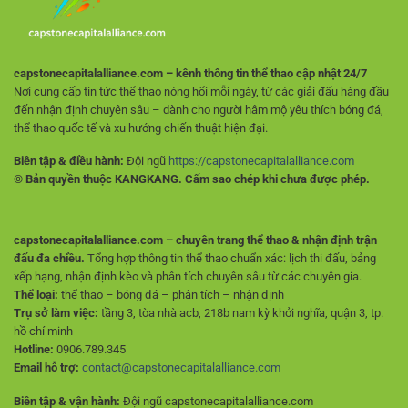
Đấu
capstonecapitalalliance.com – kênh thông tin thể thao cập nhật 24/7
Nơi cung cấp tin tức thể thao nóng hổi mỗi ngày, từ các giải đấu hàng đầu
đến nhận định chuyên sâu – dành cho người hâm mộ yêu thích bóng đá,
thể thao quốc tế và xu hướng chiến thuật hiện đại.
Biên tập & điều hành:
Đội ngũ
https://capstonecapitalalliance.com
© Bản quyền thuộc KANGKANG. Cấm sao chép khi chưa được phép.
capstonecapitalalliance.com – chuyên trang thể thao & nhận định trận
đấu đa chiều.
Tổng hợp thông tin thể thao chuẩn xác: lịch thi đấu, bảng
xếp hạng, nhận định kèo và phân tích chuyên sâu từ các chuyên gia.
Thể loại:
thể thao – bóng đá – phân tích – nhận định
Trụ sở làm việc:
tầng 3, tòa nhà acb, 218b nam kỳ khởi nghĩa, quận 3, tp.
hồ chí minh
Hotline:
0906.789.345
Email hỗ trợ:
contact@capstonecapitalalliance.com
Biên tập & vận hành:
Đội ngũ capstonecapitalalliance.com