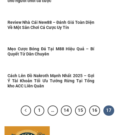
cho người chơi cá cược
Review Nhà Cái New88 – Đánh Giá Toàn Diện
Về Một Sân Chơi Cá Cược Uy Tín
Mẹo Cược Bóng Đá Tại M88 Hiệu Quả – Bí
Quyết Từ Dân Chuyên
Cách Lên Đồ Nakroth Mạnh Nhất 2025 – Gợi
Ý Tài Khoản Tối Ưu Tướng Rừng Tại Tổng
kho ACC Liên Quân
1
…
14
15
16
17