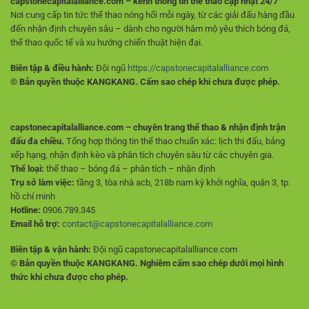
capstonecapitalalliance.com – kênh thông tin thể thao cập nhật 24/7
Nơi cung cấp tin tức thể thao nóng hổi mỗi ngày, từ các giải đấu hàng đầu
đến nhận định chuyên sâu – dành cho người hâm mộ yêu thích bóng đá,
thể thao quốc tế và xu hướng chiến thuật hiện đại.
Biên tập & điều hành:
Đội ngũ
https://capstonecapitalalliance.com
© Bản quyền thuộc KANGKANG. Cấm sao chép khi chưa được phép.
capstonecapitalalliance.com – chuyên trang thể thao & nhận định trận
đấu đa chiều.
Tổng hợp thông tin thể thao chuẩn xác: lịch thi đấu, bảng
xếp hạng, nhận định kèo và phân tích chuyên sâu từ các chuyên gia.
Thể loại:
thể thao – bóng đá – phân tích – nhận định
Trụ sở làm việc:
tầng 3, tòa nhà acb, 218b nam kỳ khởi nghĩa, quận 3, tp.
hồ chí minh
Hotline:
0906.789.345
Email hỗ trợ:
contact@capstonecapitalalliance.com
Biên tập & vận hành:
Đội ngũ capstonecapitalalliance.com
© Bản quyền thuộc KANGKANG. Nghiêm cấm sao chép dưới mọi hình
thức khi chưa được cho phép.